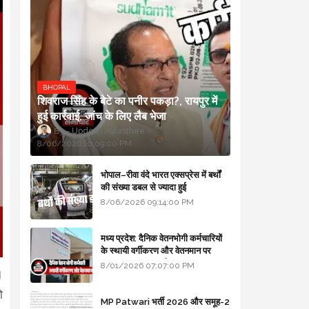
BHOPAL
शिवराज सिंह के बेटे का पनीर पकड़ा?, रायपुर में
हुई कार्रवाई, जांच के लिए लैब भेजा
Updesh Awasthee
8/06/2026 10:09:00 PM
भोपाल–रीवा वंदे भारत एक्सप्रेस में बर्थों
की संख्या डबल से ज्यादा हुई
8/06/2026 09:14:00 PM
मध्य प्रदेश: दैनिक वेतनभोगी कर्मचारियों
के स्थायी वर्गीकरण और वेतनमान पर
सरकार का बड़ा स्पष्टीकरण
8/01/2026 07:07:00 PM
।
ो
MP Patwari भर्ती 2026 और समूह-2