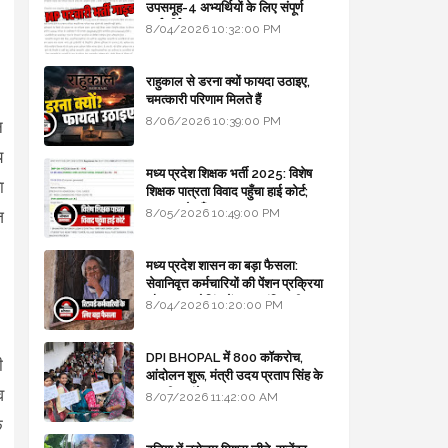
उपसमूह-4 अभ्यर्थियों के लिए संपूर्ण
मार्गदर्शिका
8/04/2026 10:32:00 PM
राहुकाल से डरना क्यों फायदा उठाइए,
चमत्कारी परिणाम मिलते हैं
8/06/2026 10:39:00 PM
न
य
मध्य प्रदेश शिक्षक भर्ती 2025: विशेष
ा
शिक्षक पात्रता विवाद पहुँचा हाई कोर्ट;
सरकार से माँगा जवाब
8/05/2026 10:49:00 PM
ज
मध्य प्रदेश शासन का बड़ा फैसला:
सेवानिवृत्त कर्मचारियों की पेंशन प्रक्रिया
और बजट कोडिंग में हुए क्रांतिकारी
8/04/2026 10:20:00 PM
बदलाव
DPI BHOPAL में 800 कॉकरोच,
ी
आंदोलन शुरू, मंत्री उदय प्रताप सिंह के
व
घर भी जाएंगे
8/07/2026 11:42:00 AM
े