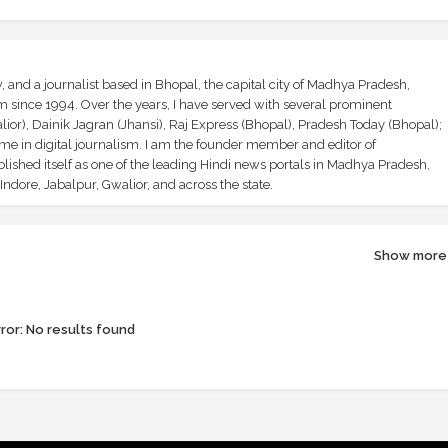
and a journalist based in Bhopal, the capital city of Madhya Pradesh,
sm since 1994. Over the years, I have served with several prominent
ior), Dainik Jagran (Jhansi), Raj Express (Bhopal), Pradesh Today (Bhopal);
ime in digital journalism. I am the founder member and editor of
shed itself as one of the leading Hindi news portals in Madhya Pradesh,
ndore, Jabalpur, Gwalior, and across the state.
Show more
ror:
No results found