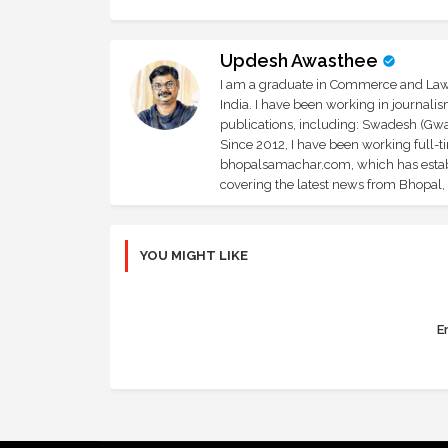
Updesh Awasthee
I am a graduate in Commerce and Law, 
India. I have been working in journali
publications, including: Swadesh (Gwal
Since 2012, I have been working full-t
bhopalsamachar.com, which has establi
covering the latest news from Bhopal, I
YOU MIGHT LIKE
Er