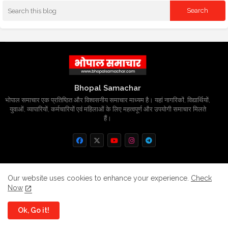
Bhopal Samachar
भोपाल समाचार एक प्रतिष्ठित और विश्वसनीय समाचार माध्यम है। यहां नागरिकों, विद्यार्थियों,
युवाओं, व्यापारियों, कर्मचारियों एवं महिलाओं के लिए महत्वपूर्ण और उपयोगी समाचार मिलते
हैं।
Home
About
Contact us
Privacy Policy
Our website uses cookies to enhance your experience.
Check
Now
Grievance
Disclaimer
sitemap
Ok, Go it!
All Right Reserved Copyright
BhopalSmachar.com