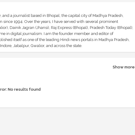
and a journalist based in Bhopal, the capital city of Madhya Pradesh,
sm since 1994. Over the years, I have served with several prominent
ior), Dainik Jagran (Jhansi), Raj Express (Bhopal), Pradesh Today (Bhopal);
ime in digital journalism. I am the founder member and editor of
shed itself as one of the leading Hindi news portals in Madhya Pradesh,
ndore, Jabalpur, Gwalior, and across the state.
Show more
ror:
No results found