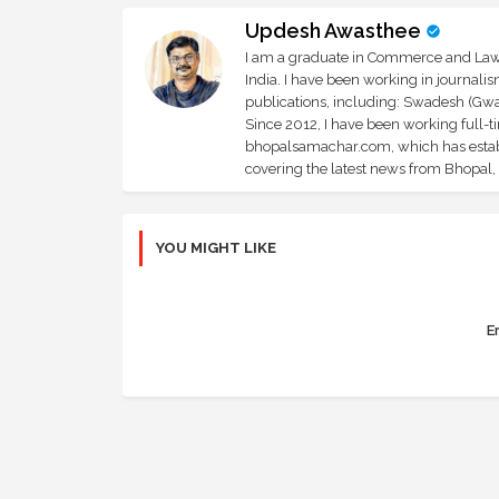
Updesh Awasthee
I am a graduate in Commerce and Law, 
India. I have been working in journali
publications, including: Swadesh (Gwal
Since 2012, I have been working full-t
bhopalsamachar.com, which has establi
covering the latest news from Bhopal, I
YOU MIGHT LIKE
Er