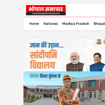
Home
National
Madhya Pradesh
Bhopa