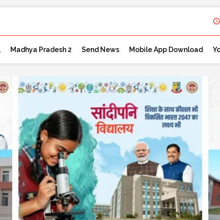
l
Madhya Pradesh 2
Send News
Mobile App Download
Y