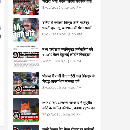
ं
पिटारा, भैया, बदल जाएगी संस्कारधानी!
8/01/2026 07:25:00 PM
दतिया में नरोत्तम मिश्रा जीते, राजेंद्र
ए
भारती हार गए, घनश्याम की पेंशन पक्की
और आशुतोष बैक टू...
8/03/2026 06:32:00 PM
े
मध्य प्रदेश के नवनियुक्त कर्मचारियों को
100% वेतन हेतु हाई कोर्ट ने रिमाइंडर
लिखा
7/27/2026 07:23:00 PM
भोपाल में फर्जी बैंक गारंटी वाले ठेकेदार के
विरुद्ध आपराधिक मामला दर्ज
8/04/2026 09:53:00 PM
MP OBC आरक्षण: सरकार ने सुप्रीम
कोर्ट के वकील को भेजा, बताया 27% का
कानूनी आधार
7/30/2026 10:05:00 PM
हमारे शिक्षक ऐप: वेतन रोकना या कार्रवाई