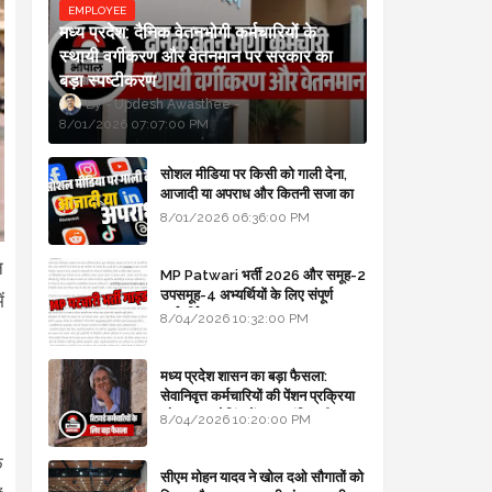
EMPLOYEE
मध्य प्रदेश: दैनिक वेतनभोगी कर्मचारियों के
स्थायी वर्गीकरण और वेतनमान पर सरकार का
बड़ा स्पष्टीकरण
Updesh Awasthee
8/01/2026 07:07:00 PM
सोशल मीडिया पर किसी को गाली देना,
आजादी या अपराध और कितनी सजा का
प्रावधान - free legal advice
8/01/2026 06:36:00 PM
न
MP Patwari भर्ती 2026 और समूह-2
उपसमूह-4 अभ्यर्थियों के लिए संपूर्ण
ं
मार्गदर्शिका
8/04/2026 10:32:00 PM
मध्य प्रदेश शासन का बड़ा फैसला:
सेवानिवृत्त कर्मचारियों की पेंशन प्रक्रिया
और बजट कोडिंग में हुए क्रांतिकारी
8/04/2026 10:20:00 PM
बदलाव
े
सीएम मोहन यादव ने खोल दओ सौगातों को