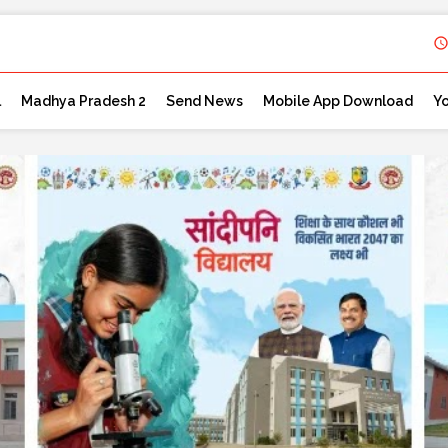
l
Madhya Pradesh 2
Send News
Mobile App Download
Y