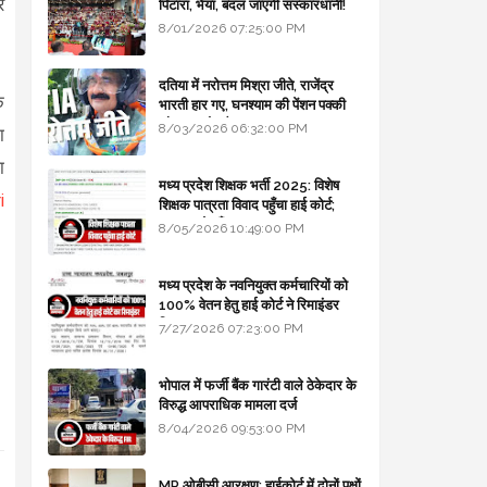
र
पिटारा, भैया, बदल जाएगी संस्कारधानी!
8/01/2026 07:25:00 PM
दतिया में नरोत्तम मिश्रा जीते, राजेंद्र
े
भारती हार गए, घनश्याम की पेंशन पक्की
और आशुतोष बैक टू...
8/03/2026 06:32:00 PM
ा
ा
मध्य प्रदेश शिक्षक भर्ती 2025: विशेष
i
शिक्षक पात्रता विवाद पहुँचा हाई कोर्ट;
सरकार से माँगा जवाब
8/05/2026 10:49:00 PM
मध्य प्रदेश के नवनियुक्त कर्मचारियों को
100% वेतन हेतु हाई कोर्ट ने रिमाइंडर
लिखा
7/27/2026 07:23:00 PM
भोपाल में फर्जी बैंक गारंटी वाले ठेकेदार के
विरुद्ध आपराधिक मामला दर्ज
8/04/2026 09:53:00 PM
MP ओबीसी आरक्षण: हाईकोर्ट में दोनों पक्षों