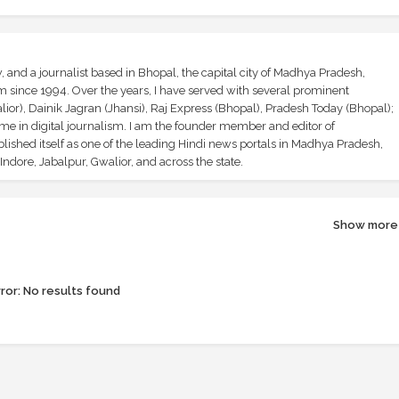
and a journalist based in Bhopal, the capital city of Madhya Pradesh,
sm since 1994. Over the years, I have served with several prominent
ior), Dainik Jagran (Jhansi), Raj Express (Bhopal), Pradesh Today (Bhopal);
ime in digital journalism. I am the founder member and editor of
shed itself as one of the leading Hindi news portals in Madhya Pradesh,
ndore, Jabalpur, Gwalior, and across the state.
Show more
ror:
No results found