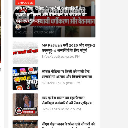
EMPLOYEE
मध्य प्रदेश: दैनिक वेतनभोगी कर्मचारियों के
स्थायी वर्गीकरण और वेतनमान पर सरकार का
बड़ा स्पष्टीकरण
Updesh Awasthee
8/01/2026 07:07:00 PM
MP Patwari भर्ती 2026 और समूह-2
उपसमूह-4 अभ्यर्थियों के लिए संपूर्ण
मार्गदर्शिका
8/04/2026 10:32:00 PM
े
सोशल मीडिया पर किसी को गाली देना,
आजादी या अपराध और कितनी सजा का
।
प्रावधान - free legal advice
8/01/2026 06:36:00 PM
मध्य प्रदेश शासन का बड़ा फैसला:
सेवानिवृत्त कर्मचारियों की पेंशन प्रक्रिया
और बजट कोडिंग में हुए क्रांतिकारी
8/04/2026 10:20:00 PM
बदलाव
।
सीएम मोहन यादव ने खोल दओ सौगातों को