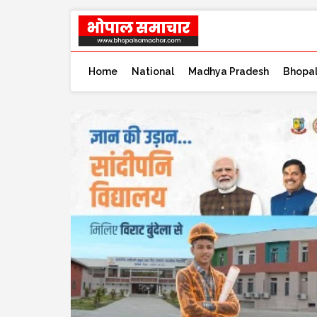
Home
National
Madhya Pradesh
Bhopa