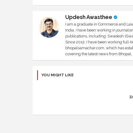
Updesh Awasthee
I am a graduate in Commerce and Law, 
India. I have been working in journali
publications, including: Swadesh (Gwal
Since 2012, I have been working full-t
bhopalsamachar.com, which has establi
covering the latest news from Bhopal, I
YOU MIGHT LIKE
Er