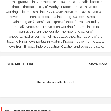
I am a graduate in Commerce and Law, and a journalist based in
Bhopal, the capital city of Madhya Pradesh, India. I have been
working in journalism since 1994. Over the years, I have served with
several prominent publications, including: Swadesh (Gwalior),
Dainik Jagran (Jhansi), Raj Express (Bhopal), Pradesh Today
(Bhopal); Since 2012, I have been working full-time in digital
journalism. I am the founder member and editor of
bhopalsamachar.com, which has established itself as one of the
leading Hindi news portals in Madhya Pradesh, covering the latest
news from Bhopal, Indore, Jabalpur, Gwalior, and across the state.
YOU MIGHT LIKE
Show more
Error:
No results found