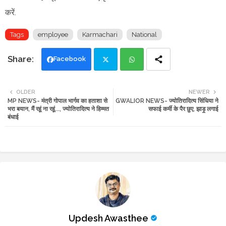
करें.
Tags
employee
Karmachari
National
Facebook
Twi
Wh
OLDER
NEWER
MP NEWS- मंत्री गोपाल भार्गव का हताशा से
GWALIOR NEWS- ज्योतिरादित्य सिंधिया ने
tte
ats
भरा बयान, मैं रहूं ना रहूं..., ज्योतिरादित्य ने हिम्मत
सफाई कर्मी के पैर छुए, झाड़ू लगाई
बंधाई
r
app
Updesh Awasthee