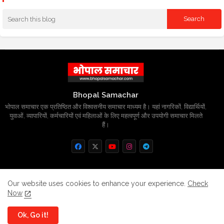
Bhopal Samachar
भोपाल समाचार एक प्रतिष्ठित और विश्वसनीय समाचार माध्यम है। यहां नागरिकों, विद्यार्थियों,
युवाओं, व्यापारियों, कर्मचारियों एवं महिलाओं के लिए महत्वपूर्ण और उपयोगी समाचार मिलते
हैं।
Home
About
Contact us
Privacy Policy
Our website uses cookies to enhance your experience.
Check
Now
Grievance
Disclaimer
sitemap
Ok, Go it!
All Right Reserved Copyright
BhopalSmachar.com