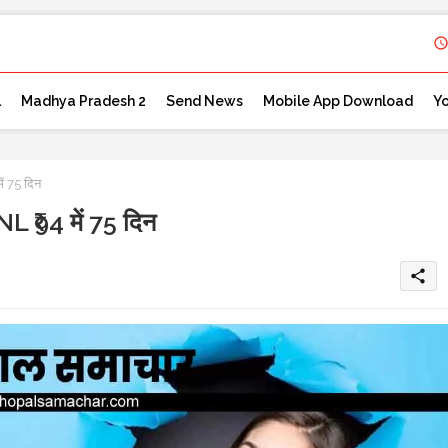
l
Madhya Pradesh 2
Send News
Mobile App Download
Y
ें 75 दिन
SNL ₹94 में 75 दिन
share