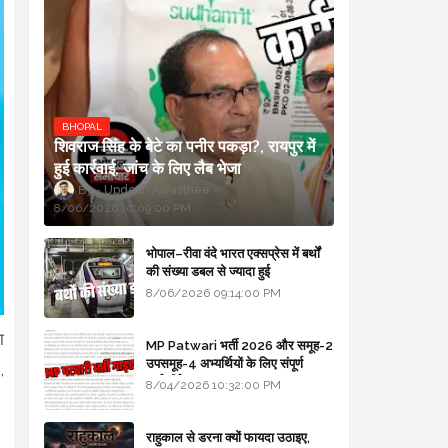
BHOPAL
शिवराज सिंह के बेटे का पनीर पकड़ा?, रायपुर में
हुई कार्रवाई, जांच के लिए लैब भेजा
Updesh Awasthee
8/06/2026 10:09:00 PM
भोपाल–रीवा वंदे भारत एक्सप्रेस में बर्थों
की संख्या डबल से ज्यादा हुई
8/06/2026 09:14:00 PM
ा
MP Patwari भर्ती 2026 और समूह-2
उपसमूह-4 अभ्यर्थियों के लिए संपूर्ण
,
मार्गदर्शिका
8/04/2026 10:32:00 PM
राहुकाल से डरना क्यों फायदा उठाइए,