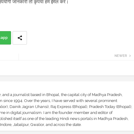
उपयोगी जानकारी तो कृपया हमें ईमेल करें।
sapp
NEWER
and a journalist based in Bhopal, the capital city of Madhya Pradesh,
sm since 1994. Over the years, I have served with several prominent
ior), Dainik Jagran (Jhansi), Raj Express (Bhopal), Pradesh Today (Bhopal);
ime in digital journalism. I am the founder member and editor of
shed itself as one of the leading Hindi news portals in Madhya Pradesh,
ndore, Jabalpur, Gwalior, and across the state.