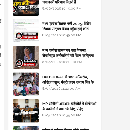
चमत्कारी परिणाम मिलते हैं
े
8/06/2026 10:39:00 PM
।
ह
मध्य प्रदेश शिक्षक भर्ती 2025: विशेष
शिक्षक पात्रता विवाद पहुँचा हाई कोर्ट;
सरकार से माँगा जवाब
8/05/2026 10:49:00 PM
ग
मध्य प्रदेश शासन का बड़ा फैसला:
ी
सेवानिवृत्त कर्मचारियों की पेंशन प्रक्रिया
और बजट कोडिंग में हुए क्रांतिकारी
8/04/2026 10:20:00 PM
र
बदलाव
DPI BHOPAL में 800 कॉकरोच,
आंदोलन शुरू, मंत्री उदय प्रताप सिंह के
घर भी जाएंगे
8/07/2026 11:42:00 AM
MP ओबीसी आरक्षण: हाईकोर्ट में दोनों पक्षों
के वकीलों ने क्या तर्क दिए, पढ़िए
8/05/2026 10:35:00 PM