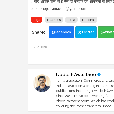
:- यदि आपके पास भी हैं ऐसे ही मजेदार एवं आमजनों के लिए 
editorbhopalsamachar@gmail.com
Tags
Business
india
National
Facebook
Twitter
What
OLDER
Updesh Awasthee
I am a graduate in Commerce and Law, 
India. I have been working in journali
publications, including: Swadesh (Gwal
Since 2012, I have been working full-t
bhopalsamachar.com, which has establi
covering the latest news from Bhopal, I