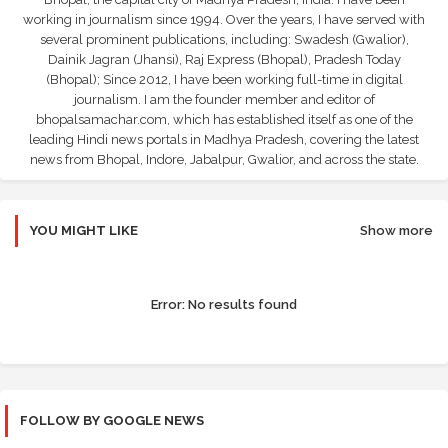
working in journalism since 1994. Over the years, I have served with
several prominent publications, including: Swadesh (Gwalior),
Dainik Jagran (Jhansi), Raj Express (Bhopal), Pradesh Today
(Bhopal); Since 2012, I have been working full-time in digital
journalism. I am the founder member and editor of
bhopalsamachar.com, which has established itself as one of the
leading Hindi news portals in Madhya Pradesh, covering the latest
news from Bhopal, Indore, Jabalpur, Gwalior, and across the state.
YOU MIGHT LIKE
Show more
Error:
No results found
FOLLOW BY GOOGLE NEWS