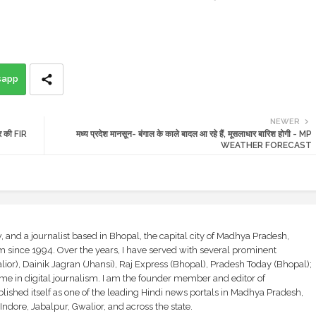
sapp
NEWER
र की FIR
मध्य प्रदेश मानसून- बंगाल के काले बादल आ रहे हैं, मूसलाधार बारिश होगी - MP
WEATHER FORECAST
and a journalist based in Bhopal, the capital city of Madhya Pradesh,
sm since 1994. Over the years, I have served with several prominent
ior), Dainik Jagran (Jhansi), Raj Express (Bhopal), Pradesh Today (Bhopal);
ime in digital journalism. I am the founder member and editor of
shed itself as one of the leading Hindi news portals in Madhya Pradesh,
ndore, Jabalpur, Gwalior, and across the state.