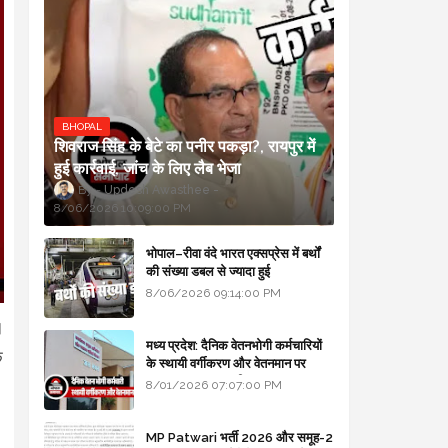
BHOPAL
शिवराज सिंह के बेटे का पनीर पकड़ा?, रायपुर में
हुई कार्रवाई, जांच के लिए लैब भेजा
Updesh Awasthee
8/06/2026 10:09:00 PM
भोपाल–रीवा वंदे भारत एक्सप्रेस में बर्थों
की संख्या डबल से ज्यादा हुई
8/06/2026 09:14:00 PM
।
मध्य प्रदेश: दैनिक वेतनभोगी कर्मचारियों
क
के स्थायी वर्गीकरण और वेतनमान पर
सरकार का बड़ा स्पष्टीकरण
8/01/2026 07:07:00 PM
MP Patwari भर्ती 2026 और समूह-2