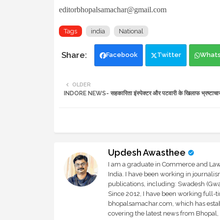
editorbhopalsamachar@gmail.com
Tags
india
National
Facebook
Twitter
What
OLDER
INDORE NEWS- सहकारिता इंस्पेक्टर और पटवारी के खिलाफ भ्रष्टाचा
Updesh Awasthee
I am a graduate in Commerce and Law, 
India. I have been working in journali
publications, including: Swadesh (Gwal
Since 2012, I have been working full-t
bhopalsamachar.com, which has establi
covering the latest news from Bhopal, I