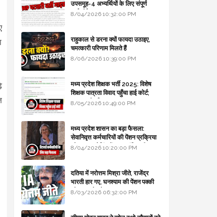
उपसमूह-4 अभ्यर्थियों के लिए संपूर्ण
मार्गदर्शिका
8/04/2026 10:32:00 PM
ए
राहुकाल से डरना क्यों फायदा उठाइए,
ा
चमत्कारी परिणाम मिलते हैं
8/06/2026 10:39:00 PM
मध्य प्रदेश शिक्षक भर्ती 2025: विशेष
े
शिक्षक पात्रता विवाद पहुँचा हाई कोर्ट;
़
सरकार से माँगा जवाब
8/05/2026 10:49:00 PM
मध्य प्रदेश शासन का बड़ा फैसला:
सेवानिवृत्त कर्मचारियों की पेंशन प्रक्रिया
और बजट कोडिंग में हुए क्रांतिकारी
8/04/2026 10:20:00 PM
बदलाव
दतिया में नरोत्तम मिश्रा जीते, राजेंद्र
भारती हार गए, घनश्याम की पेंशन पक्की
और आशुतोष बैक टू...
8/03/2026 06:32:00 PM