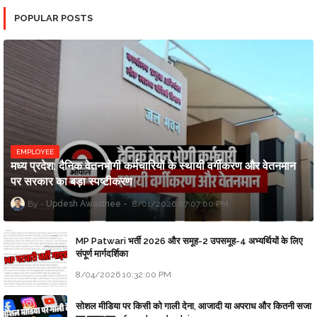
POPULAR POSTS
EMPLOYEE
मध्य प्रदेश: दैनिक वेतनभोगी कर्मचारियों के स्थायी वर्गीकरण और वेतनमान
पर सरकार का बड़ा स्पष्टीकरण
Updesh Awasthee
8/01/2026 07:07:00 PM
MP Patwari भर्ती 2026 और समूह-2 उपसमूह-4 अभ्यर्थियों के लिए
संपूर्ण मार्गदर्शिका
8/04/2026 10:32:00 PM
सोशल मीडिया पर किसी को गाली देना, आजादी या अपराध और कितनी सजा