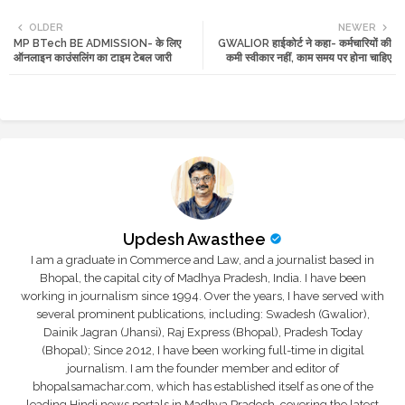
Twi
Wh
OLDER
NEWER
MP BTech BE ADMISSION- के लिए
GWALIOR हाईकोर्ट ने कहा- कर्मचारियों की
tte
ats
ऑनलाइन काउंसलिंग का टाइम टेबल जारी
कमी स्वीकार नहीं, काम समय पर होना चाहिए
r
app
Updesh Awasthee
I am a graduate in Commerce and Law, and a journalist based in
Bhopal, the capital city of Madhya Pradesh, India. I have been
working in journalism since 1994. Over the years, I have served with
several prominent publications, including: Swadesh (Gwalior),
Dainik Jagran (Jhansi), Raj Express (Bhopal), Pradesh Today
(Bhopal); Since 2012, I have been working full-time in digital
journalism. I am the founder member and editor of
bhopalsamachar.com, which has established itself as one of the
leading Hindi news portals in Madhya Pradesh, covering the latest