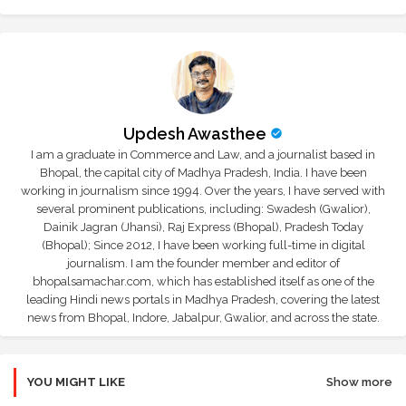
Updesh Awasthee
I am a graduate in Commerce and Law, and a journalist based in
Bhopal, the capital city of Madhya Pradesh, India. I have been
working in journalism since 1994. Over the years, I have served with
several prominent publications, including: Swadesh (Gwalior),
Dainik Jagran (Jhansi), Raj Express (Bhopal), Pradesh Today
(Bhopal); Since 2012, I have been working full-time in digital
journalism. I am the founder member and editor of
bhopalsamachar.com, which has established itself as one of the
leading Hindi news portals in Madhya Pradesh, covering the latest
news from Bhopal, Indore, Jabalpur, Gwalior, and across the state.
YOU MIGHT LIKE
Show more