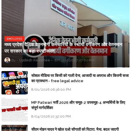
EMPLOYEE
मध्य प्रदेश: दैनिक वेतनभोगी कर्मचारियों के स्थायी वर्गीकरण और वेतनमान
पर सरकार का बड़ा स्पष्टीकरण
Updesh Awasthee
8/01/2026 07:07:00 PM
सोशल मीडिया पर किसी को गाली देना, आजादी या अपराध और कितनी सजा
का प्रावधान - free legal advice
8/01/2026 06:36:00 PM
MP Patwari भर्ती 2026 और समूह-2 उपसमूह-4 अभ्यर्थियों के लिए
संपूर्ण मार्गदर्शिका
8/04/2026 10:32:00 PM
सीएम मोहन यादव ने खोल दओ सौगातों को पिटारा, भैया, बदल जाएगी