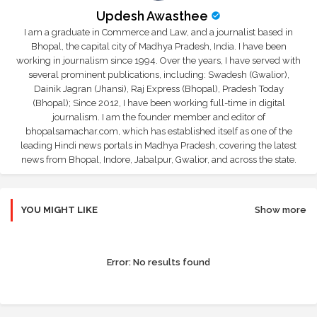
Updesh Awasthee
I am a graduate in Commerce and Law, and a journalist based in
Bhopal, the capital city of Madhya Pradesh, India. I have been
working in journalism since 1994. Over the years, I have served with
several prominent publications, including: Swadesh (Gwalior),
Dainik Jagran (Jhansi), Raj Express (Bhopal), Pradesh Today
(Bhopal); Since 2012, I have been working full-time in digital
journalism. I am the founder member and editor of
bhopalsamachar.com, which has established itself as one of the
leading Hindi news portals in Madhya Pradesh, covering the latest
news from Bhopal, Indore, Jabalpur, Gwalior, and across the state.
YOU MIGHT LIKE
Show more
Error:
No results found