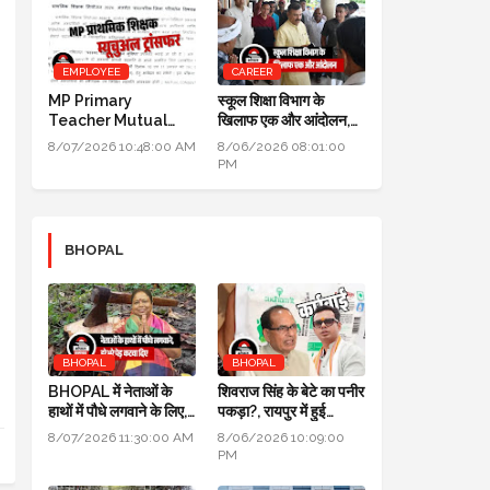
EMPLOYEE
CAREER
MP Primary
स्कूल शिक्षा विभाग के
Teacher Mutual
खिलाफ एक और आंदोलन,
।
Transfer 2026: DPI
DPI के सामने तीन दिन तक
8/07/2026 10:48:00 AM
8/06/2026 08:01:00
ने जारी किए निर्देश
धरना प्रदर्शन होगा
PM
।
BHOPAL
BHOPAL
BHOPAL
BHOPAL में नेताओं के
शिवराज सिंह के बेटे का पनीर
हाथों में पौधे लगवाने के लिए,
पकड़ा?, रायपुर में हुई
700 हरे भरे पेड़ कटवा दिए
कार्रवाई, जांच के लिए लैब
8/07/2026 11:30:00 AM
8/06/2026 10:09:00
भेजा
PM