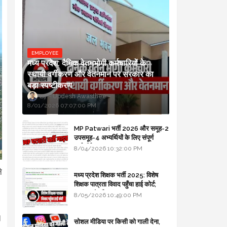
EMPLOYEE
मध्य प्रदेश: दैनिक वेतनभोगी कर्मचारियों के
स्थायी वर्गीकरण और वेतनमान पर सरकार का
बड़ा स्पष्टीकरण
Updesh Awasthee
8/01/2026 07:07:00 PM
MP Patwari भर्ती 2026 और समूह-2
उपसमूह-4 अभ्यर्थियों के लिए संपूर्ण
मार्गदर्शिका
8/04/2026 10:32:00 PM
े
मध्य प्रदेश शिक्षक भर्ती 2025: विशेष
शिक्षक पात्रता विवाद पहुँचा हाई कोर्ट;
सरकार से माँगा जवाब
8/05/2026 10:49:00 PM
।
सोशल मीडिया पर किसी को गाली देना,