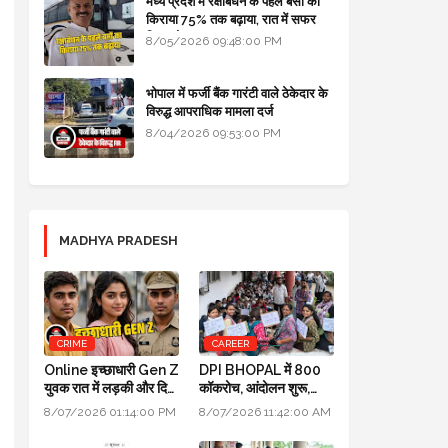
मध्य प्रदेश में रक्षाबंधन के पहले बसों का
किराया 75% तक बढ़ाया, रात में सफर
किया तो 10% एक्स्ट्रा
8/05/2026 09:48:00 PM
भोपाल में फर्जी बैंक गारंटी वाले ठेकेदार के
विरुद्ध आपराधिक मामला दर्ज
8/04/2026 09:53:00 PM
MADHYA PRADESH
CRIME
CAREER
Online इच्छाधारी Gen Z
DPI BHOPAL में 800
युवक रात में लड़की और दिन
कॉकरोच, आंदोलन शुरू,
में INDORE ACP बन
मंत्री उदय प्रताप सिंह के
8/07/2026 01:14:00 PM
8/07/2026 11:42:00 AM
जाता था
घर भी जाएंगे