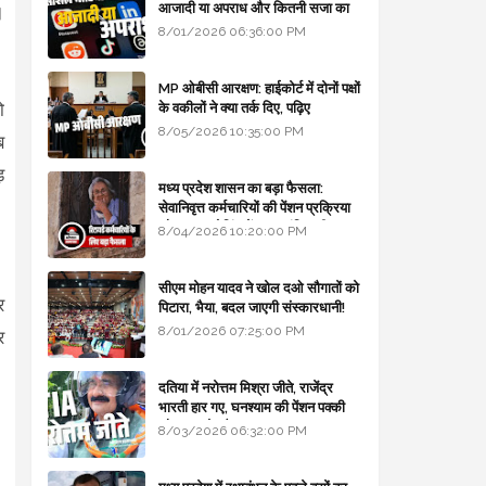
आजादी या अपराध और कितनी सजा का
।
प्रावधान - free legal advice
8/01/2026 06:36:00 PM
MP ओबीसी आरक्षण: हाईकोर्ट में दोनों पक्षों
ो
के वकीलों ने क्या तर्क दिए, पढ़िए
8/05/2026 10:35:00 PM
ब
़
मध्य प्रदेश शासन का बड़ा फैसला:
सेवानिवृत्त कर्मचारियों की पेंशन प्रक्रिया
और बजट कोडिंग में हुए क्रांतिकारी
8/04/2026 10:20:00 PM
बदलाव
सीएम मोहन यादव ने खोल दओ सौगातों को
र
पिटारा, भैया, बदल जाएगी संस्कारधानी!
8/01/2026 07:25:00 PM
र
दतिया में नरोत्तम मिश्रा जीते, राजेंद्र
भारती हार गए, घनश्याम की पेंशन पक्की
और आशुतोष बैक टू...
8/03/2026 06:32:00 PM