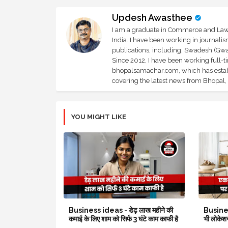
Updesh Awasthee
I am a graduate in Commerce and Law, 
India. I have been working in journali
publications, including: Swadesh (Gwal
Since 2012, I have been working full-t
bhopalsamachar.com, which has establi
covering the latest news from Bhopal, I
YOU MIGHT LIKE
Business ideas - डेढ़ लाख महीने की
Busines
कमाई के लिए शाम को सिर्फ 3 घंटे काम काफी है
भी लोकेशन