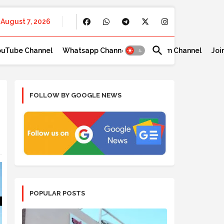
August 7, 2026
ouTube Channel
Whatsapp Channel
Telegram Channel
Joi
FOLLOW BY GOOGLE NEWS
POPULAR POSTS