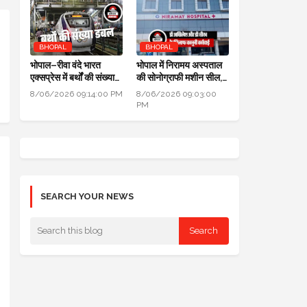
BHOPAL
BHOPAL
भोपाल–रीवा वंदे भारत
भोपाल में निरामय अस्पताल
एक्सप्रेस में बर्थों की संख्या
की सोनोग्राफी मशीन सील,
डबल से ज्यादा हुई
सीएमएचओ ने की कार्यवाही
8/06/2026 09:14:00 PM
8/06/2026 09:03:00
PM
SEARCH YOUR NEWS