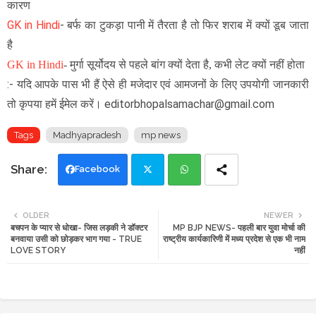
कारण
GK in Hindi
-
बर्फ का टुकड़ा पानी में तैरता है तो फिर शराब में क्यों डूब जाता
है
GK in Hindi
-
मुर्गा सूर्योदय से पहले बांग क्यों देता है, कभी लेट क्यों नहीं होता
:- यदि आपके पास भी हैं ऐसे ही मजेदार एवं आमजनों के लिए उपयोगी जानकारी
तो कृपया हमें ईमेल करें। editorbhopalsamachar@gmail.com
Tags
Madhyapradesh
mp news
Facebook
Twi
Wh
OLDER
NEWER
बचपन के प्यार से धोखा- जिस लड़की ने डॉक्टर
MP BJP NEWS- पहली बार युवा मोर्चा की
tte
ats
बनवाया उसी को छोड़कर भाग गया - TRUE
राष्ट्रीय कार्यकारिणी में मध्य प्रदेश से एक भी नाम
LOVE STORY
नहीं
r
app