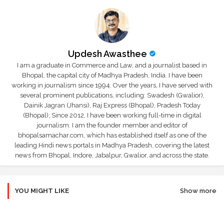
Updesh Awasthee
I am a graduate in Commerce and Law, and a journalist based in
Bhopal, the capital city of Madhya Pradesh, India. I have been
working in journalism since 1994. Over the years, I have served with
several prominent publications, including: Swadesh (Gwalior),
Dainik Jagran (Jhansi), Raj Express (Bhopal), Pradesh Today
(Bhopal); Since 2012, I have been working full-time in digital
journalism. I am the founder member and editor of
bhopalsamachar.com, which has established itself as one of the
leading Hindi news portals in Madhya Pradesh, covering the latest
news from Bhopal, Indore, Jabalpur, Gwalior, and across the state.
YOU MIGHT LIKE
Show more