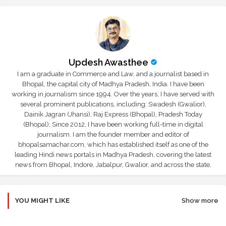
Updesh Awasthee
I am a graduate in Commerce and Law, and a journalist based in
Bhopal, the capital city of Madhya Pradesh, India. I have been
working in journalism since 1994. Over the years, I have served with
several prominent publications, including: Swadesh (Gwalior),
Dainik Jagran (Jhansi), Raj Express (Bhopal), Pradesh Today
(Bhopal); Since 2012, I have been working full-time in digital
journalism. I am the founder member and editor of
bhopalsamachar.com, which has established itself as one of the
leading Hindi news portals in Madhya Pradesh, covering the latest
news from Bhopal, Indore, Jabalpur, Gwalior, and across the state.
YOU MIGHT LIKE
Show more