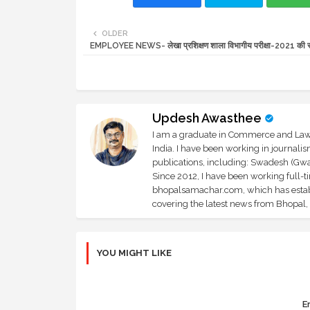
OLDER
EMPLOYEE NEWS- लेखा प्रशिक्षण शाला विभागीय परीक्षा-2021 की स
Updesh Awasthee
I am a graduate in Commerce and Law, 
India. I have been working in journali
publications, including: Swadesh (Gwal
Since 2012, I have been working full-t
bhopalsamachar.com, which has establi
covering the latest news from Bhopal, I
YOU MIGHT LIKE
Er