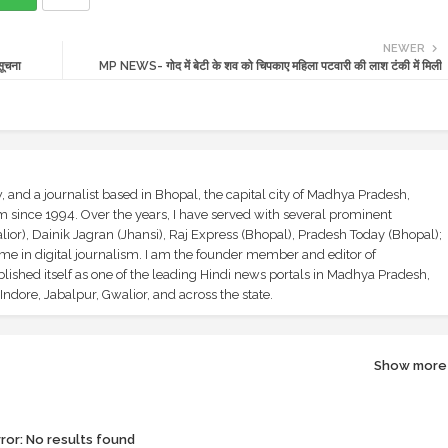
NEWER
ूचना
MP NEWS- गोद में बेटी के शव को चिपकाए महिला पटवारी की लाश टंकी में मिली
and a journalist based in Bhopal, the capital city of Madhya Pradesh,
sm since 1994. Over the years, I have served with several prominent
ior), Dainik Jagran (Jhansi), Raj Express (Bhopal), Pradesh Today (Bhopal);
ime in digital journalism. I am the founder member and editor of
shed itself as one of the leading Hindi news portals in Madhya Pradesh,
ndore, Jabalpur, Gwalior, and across the state.
Show more
ror:
No results found