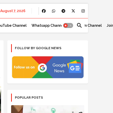
August 7, 2026
ouTube Channel
Whatsapp Channel
Telegram Channel
Joi
FOLLOW BY GOOGLE NEWS
POPULAR POSTS