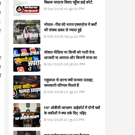
शिक्षक पात्रता विवाद पहुँचा हाई कोर्ट;
न
सरकार से माँगा जवाब
8/05/2026 10:49:00 PM
ा
।
भोपाल–रीवा वंदे भारत एक्सप्रेस में बर्थों
ि
की संख्या डबल से ज्यादा हुई
8/06/2026 09:14:00 PM
सोशल मीडिया पर किसी को गाली देना,
ा
आजादी या अपराध और कितनी सजा का
प्रावधान - free legal advice
8/01/2026 06:36:00 PM
ज
ं
राहुकाल से डरना क्यों फायदा उठाइए,
चमत्कारी परिणाम मिलते हैं
8/06/2026 10:39:00 PM
MP ओबीसी आरक्षण: हाईकोर्ट में दोनों पक्षों
के वकीलों ने क्या तर्क दिए, पढ़िए
8/05/2026 10:35:00 PM