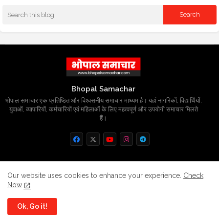
Bhopal Samachar
भोपाल समाचार एक प्रतिष्ठित और विश्वसनीय समाचार माध्यम है। यहां नागरिकों, विद्यार्थियों,
युवाओं, व्यापारियों, कर्मचारियों एवं महिलाओं के लिए महत्वपूर्ण और उपयोगी समाचार मिलते
हैं।
Home
About
Contact us
Privacy Policy
Our website uses cookies to enhance your experience.
Check
Now
Grievance
Disclaimer
sitemap
Ok, Go it!
All Right Reserved Copyright
BhopalSmachar.com