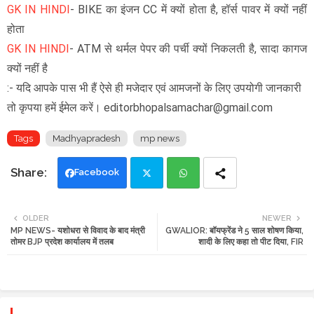
GK IN HINDI
- BIKE का इंजन CC में क्यों होता है, हॉर्स पावर में क्यों नहीं
होता
GK IN HINDI
- ATM से थर्मल पेपर की पर्ची क्यों निकलती है, सादा कागज
क्यों नहीं है
:- यदि आपके पास भी हैं ऐसे ही मजेदार एवं आमजनों के लिए उपयोगी जानकारी
तो कृपया हमें ईमेल करें। editorbhopalsamachar@gmail.com
Tags
Madhyapradesh
mp news
Facebook
Twi
Wh
OLDER
NEWER
MP NEWS- यशोधरा से विवाद के बाद मंत्री
GWALIOR: बॉयफ्रेंड ने 5 साल शोषण किया,
tte
ats
तोमर BJP प्रदेश कार्यालय में तलब
शादी के लिए कहा तो पीट दिया, FIR
r
app