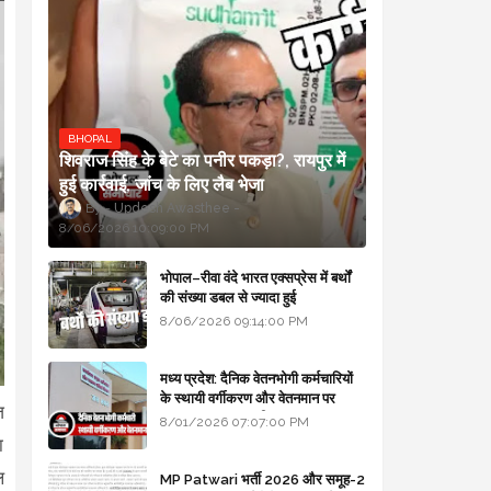
BHOPAL
शिवराज सिंह के बेटे का पनीर पकड़ा?, रायपुर में
हुई कार्रवाई, जांच के लिए लैब भेजा
Updesh Awasthee
8/06/2026 10:09:00 PM
भोपाल–रीवा वंदे भारत एक्सप्रेस में बर्थों
की संख्या डबल से ज्यादा हुई
8/06/2026 09:14:00 PM
मध्य प्रदेश: दैनिक वेतनभोगी कर्मचारियों
के स्थायी वर्गीकरण और वेतनमान पर
ज
सरकार का बड़ा स्पष्टीकरण
8/01/2026 07:07:00 PM
ा
ल
MP Patwari भर्ती 2026 और समूह-2