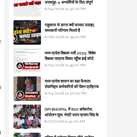
उपसमूह-4 अभ्यर्थियों के लिए संपूर्ण
मार्गदर्शिका
8/04/2026 10:32:00 PM
-
राहुकाल से डरना क्यों फायदा उठाइए,
चमत्कारी परिणाम मिलते हैं
8/06/2026 10:39:00 PM
ा
मध्य प्रदेश शिक्षक भर्ती 2025: विशेष
शिक्षक पात्रता विवाद पहुँचा हाई कोर्ट;
सरकार से माँगा जवाब
8/05/2026 10:49:00 PM
मध्य प्रदेश शासन का बड़ा फैसला:
सेवानिवृत्त कर्मचारियों की पेंशन प्रक्रिया
य
और बजट कोडिंग में हुए क्रांतिकारी
8/04/2026 10:20:00 PM
बदलाव
DPI BHOPAL में 800 कॉकरोच,
आंदोलन शुरू, मंत्री उदय प्रताप सिंह के
घर भी जाएंगे
8/07/2026 11:42:00 AM
े