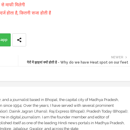
 से माफी मिलेगी
्ज होता है, कितनी सजा होती है
sapp
NEWER
पैरों में झाइयां क्यों होती है - Why do we have Heat spot on our feet
and a journalist based in Bhopal, the capital city of Madhya Pradesh,
sm since 1994. Over the years, I have served with several prominent
ior), Dainik Jagran (Jhansi), Raj Express (Bhopal), Pradesh Today (Bhopal);
ime in digital journalism. I am the founder member and editor of
shed itself as one of the leading Hindi news portals in Madhya Pradesh,
ndore, Jabalpur, Gwalior, and across the state.