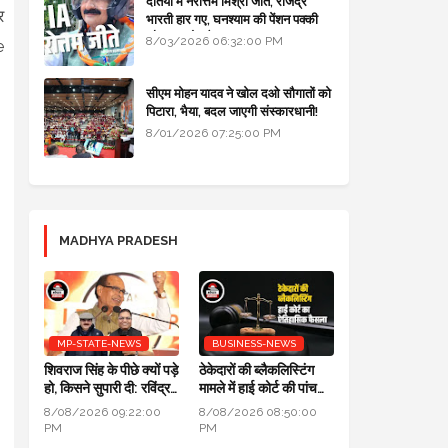
दतिया में नरोत्तम मिश्रा जीते, राजेंद्र
र
भारती हार गए, घनश्याम की पेंशन पक्की
और आशुतोष बैक टू...
8/03/2026 06:32:00 PM
e
सीएम मोहन यादव ने खोल दओ सौगातों को
पिटारा, भैया, बदल जाएगी संस्कारधानी!
8/01/2026 07:25:00 PM
MADHYA PRADESH
MP-STATE-NEWS
BUSINESS-NEWS
शिवराज सिंह के पीछे क्यों पड़े
ठेकेदारों की ब्लैकलिस्टिंग
हो, किसने सुपारी दी: रविंद्र
मामले में हाई कोर्ट की पांच
जैन का सवाल, आजाद सिंह
न्यायाधीशों की पूर्ण पीठ का
8/08/2026 09:22:00
8/08/2026 08:50:00
का जवाब
ऐतिहासिक फैसला
PM
PM