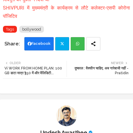
SHIVPURI में मुख्यमंत्री के कार्यक्रम से लौटे कलेक्टर-एसपी कोरोना
पॉजिटिव
Tags
bollywood
Facebook
Twi
Wh
OLDER
NEWER
Vi WORK FROM HOME PLAN: 100
दुष्काल : वैक्सीन चाहिए, अब नारेबाजी नहीं -
tte
ats
GB डाटा मात्र ₹350 में और वैलिडिटी...
Pratidin
r
app
Updesh Awasthee