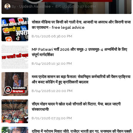
Updesh Awasthee
8/01/2026 07:07:00 PM
सोशल मीडिया पर किसी को गाली देना, आजादी या अपराध और कितनी सजा
का प्रावधान - free legal advice
8/01/2026 06:36:00 PM
MP Patwari भर्ती 2026 और समूह-2 उपसमूह-4 अभ्यर्थियों के लिए
संपूर्ण मार्गदर्शिका
8/04/2026 10:32:00 PM
मध्य प्रदेश शासन का बड़ा फैसला: सेवानिवृत्त कर्मचारियों की पेंशन प्रक्रिया
और बजट कोडिंग में हुए क्रांतिकारी बदलाव
8/04/2026 10:20:00 PM
सीएम मोहन यादव ने खोल दओ सौगातों को पिटारा, भैया, बदल जाएगी
संस्कारधानी!
8/01/2026 07:25:00 PM
दतिया में नरोत्तम मिश्रा जीते, राजेंद्र भारती हार गए, घनश्याम की पेंशन पक्की