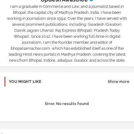
I am a graduate in Commerce and Law, and a journalist based in
Bhopal, the capital city of Madhya Pradesh, India. I have been
working in journalism since 1994. Over the years, I have served with
several prominent publications, including: Swadesh (Gwalior),
Dainik Jagran (Jhansi), Raj Express (Bhopal), Pradesh Today
(Bhopal); Since 2012, I have been working full-time in digital
journalism. I am the founder member and editor of
bhopalsamachar.com, which has established itself as one of the
leading Hindi news portals in Madhya Pradesh, covering the latest
news from Bhopal, Indore, Jabalpur, Gwalior, and across the state.
YOU MIGHT LIKE
Show more
Error:
No results found