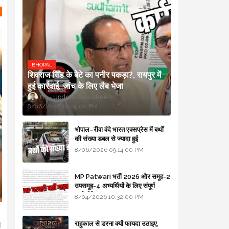
BHOPAL
शिवराज सिंह के बेटे का पनीर पकड़ा?, रायपुर में
हुई कार्रवाई, जांच के लिए लैब भेजा
Updesh Awasthee
8/06/2026 10:09:00 PM
भोपाल–रीवा वंदे भारत एक्सप्रेस में बर्थों
की संख्या डबल से ज्यादा हुई
8/06/2026 09:14:00 PM
MP Patwari भर्ती 2026 और समूह-2
उपसमूह-4 अभ्यर्थियों के लिए संपूर्ण
मार्गदर्शिका
8/04/2026 10:32:00 PM
।
राहुकाल से डरना क्यों फायदा उठाइए,