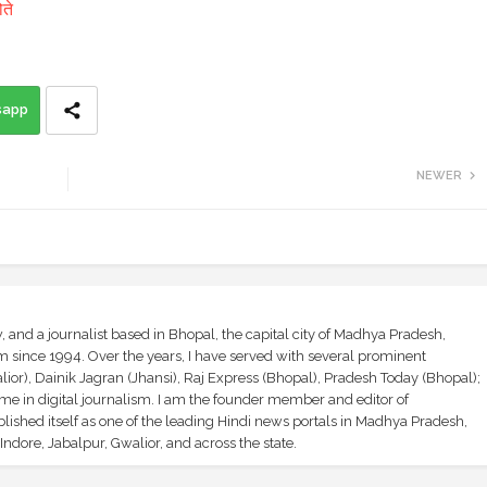
ोते
sapp
NEWER
and a journalist based in Bhopal, the capital city of Madhya Pradesh,
sm since 1994. Over the years, I have served with several prominent
ior), Dainik Jagran (Jhansi), Raj Express (Bhopal), Pradesh Today (Bhopal);
ime in digital journalism. I am the founder member and editor of
shed itself as one of the leading Hindi news portals in Madhya Pradesh,
ndore, Jabalpur, Gwalior, and across the state.