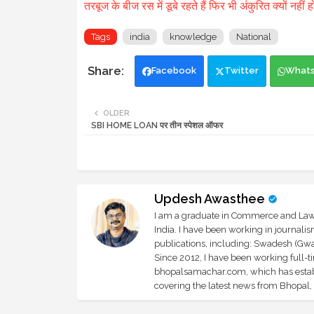
तरबूज के बीज रस में डूबे रहते हैं फिर भी अंकुरित क्यों नहीं ह
Tags
india
knowledge
National
Facebook
Twitter
What
OLDER
SBI HOME LOAN पर तीन स्पेशल ऑफर
Updesh Awasthee
I am a graduate in Commerce and Law, 
India. I have been working in journali
publications, including: Swadesh (Gwal
Since 2012, I have been working full-t
bhopalsamachar.com, which has establi
covering the latest news from Bhopal, I