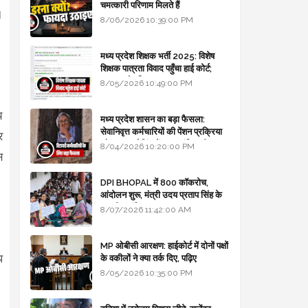
चमत्कारी परिणाम मिलते हैं
।
8/06/2026 10:39:00 PM
मध्य प्रदेश शिक्षक भर्ती 2025: विशेष
शिक्षक पात्रता विवाद पहुँचा हाई कोर्ट;
सरकार से माँगा जवाब
8/05/2026 10:49:00 PM
य
मध्य प्रदेश शासन का बड़ा फैसला:
सेवानिवृत्त कर्मचारियों की पेंशन प्रक्रिया
र
और बजट कोडिंग में हुए क्रांतिकारी
8/04/2026 10:20:00 PM
स
बदलाव
DPI BHOPAL में 800 कॉकरोच,
आंदोलन शुरू, मंत्री उदय प्रताप सिंह के
घर भी जाएंगे
8/07/2026 11:42:00 AM
MP ओबीसी आरक्षण: हाईकोर्ट में दोनों पक्षों
प
के वकीलों ने क्या तर्क दिए, पढ़िए
8/05/2026 10:35:00 PM