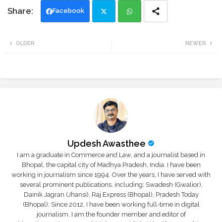
Facebook
Twi
Wh
OLDER
NEWER
tte
ats
r
app
Updesh Awasthee
I am a graduate in Commerce and Law, and a journalist based in
Bhopal, the capital city of Madhya Pradesh, India. I have been
working in journalism since 1994. Over the years, I have served with
several prominent publications, including: Swadesh (Gwalior),
Dainik Jagran (Jhansi), Raj Express (Bhopal), Pradesh Today
(Bhopal); Since 2012, I have been working full-time in digital
journalism. I am the founder member and editor of