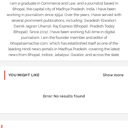
I am a graduate in Commerce and Law, and a journalist based in
Bhopal, the capital city of Madhya Pradesh, India. I have been
working in journalism since 1994. Over the years, I have served with
several prominent publications, including: Swadesh (Gwalior),
Dainik Jagran (Jhansi), Raj Express (Bhopal), Pradesh Today
(Bhopal); Since 2012, I have been working full-time in digital
journalism. I am the founder member and editor of
bhopalsamachar.com, which has established itself as one of the
leading Hindi news portals in Madhya Pradesh, covering the latest
news from Bhopal, Indore, Jabalpur, Gwalior, and across the state.
YOU MIGHT LIKE
Show more
Error:
No results found