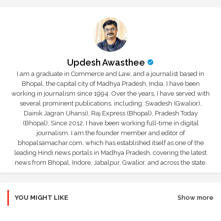
Updesh Awasthee
I am a graduate in Commerce and Law, and a journalist based in
Bhopal, the capital city of Madhya Pradesh, India. I have been
working in journalism since 1994. Over the years, I have served with
several prominent publications, including: Swadesh (Gwalior),
Dainik Jagran (Jhansi), Raj Express (Bhopal), Pradesh Today
(Bhopal); Since 2012, I have been working full-time in digital
journalism. I am the founder member and editor of
bhopalsamachar.com, which has established itself as one of the
leading Hindi news portals in Madhya Pradesh, covering the latest
news from Bhopal, Indore, Jabalpur, Gwalior, and across the state.
YOU MIGHT LIKE
Show more