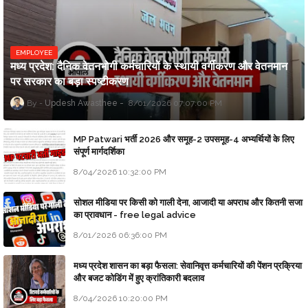
EMPLOYEE
मध्य प्रदेश: दैनिक वेतनभोगी कर्मचारियों के स्थायी वर्गीकरण और वेतनमान
पर सरकार का बड़ा स्पष्टीकरण
Updesh Awasthee
8/01/2026 07:07:00 PM
MP Patwari भर्ती 2026 और समूह-2 उपसमूह-4 अभ्यर्थियों के लिए
संपूर्ण मार्गदर्शिका
8/04/2026 10:32:00 PM
सोशल मीडिया पर किसी को गाली देना, आजादी या अपराध और कितनी सजा
का प्रावधान - free legal advice
8/01/2026 06:36:00 PM
मध्य प्रदेश शासन का बड़ा फैसला: सेवानिवृत्त कर्मचारियों की पेंशन प्रक्रिया
और बजट कोडिंग में हुए क्रांतिकारी बदलाव
8/04/2026 10:20:00 PM