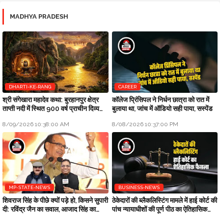
MADHYA PRADESH
DHARTI-KE-RANG
CAREER
श्री संगेखारा महादेव कथा: बुरहानपुर क्षेत्र
कॉलेज प्रिंसिपल ने निर्धन छात्रा को रात में
ताप्ती नदी में स्थित 900 वर्ष प्राचीन दिव्य
बुलाया था, जांच में ऑडियो सही पाया, सस्पेंड
अखंड शिवलिंग
8/09/2026 10:38:00 AM
8/08/2026 10:37:00 PM
MP-STATE-NEWS
BUSINESS-NEWS
शिवराज सिंह के पीछे क्यों पड़े हो, किसने सुपारी
ठेकेदारों की ब्लैकलिस्टिंग मामले में हाई कोर्ट की
दी: रविंद्र जैन का सवाल, आजाद सिंह का
पांच न्यायाधीशों की पूर्ण पीठ का ऐतिहासिक
जवाब
फैसला