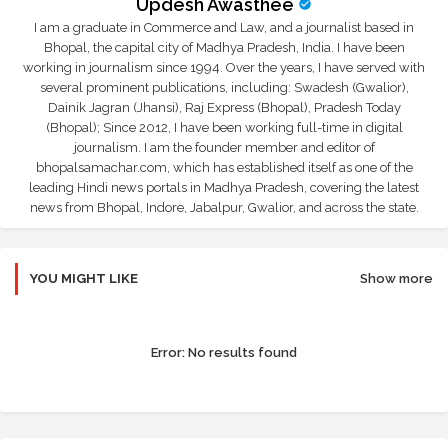
Updesh Awasthee
I am a graduate in Commerce and Law, and a journalist based in
Bhopal, the capital city of Madhya Pradesh, India. I have been
working in journalism since 1994. Over the years, I have served with
several prominent publications, including: Swadesh (Gwalior),
Dainik Jagran (Jhansi), Raj Express (Bhopal), Pradesh Today
(Bhopal); Since 2012, I have been working full-time in digital
journalism. I am the founder member and editor of
bhopalsamachar.com, which has established itself as one of the
leading Hindi news portals in Madhya Pradesh, covering the latest
news from Bhopal, Indore, Jabalpur, Gwalior, and across the state.
YOU MIGHT LIKE
Show more
Error:
No results found