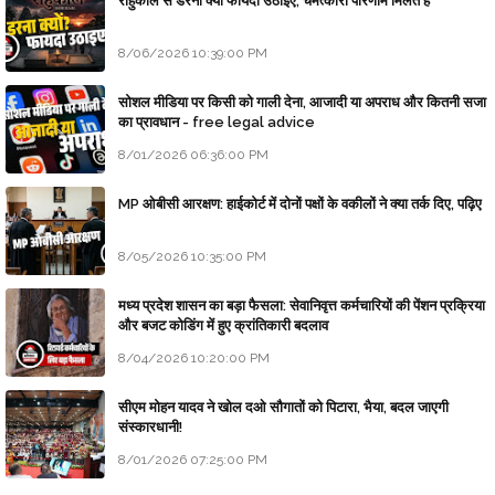
राहुकाल से डरना क्यों फायदा उठाइए, चमत्कारी परिणाम मिलते हैं
8/06/2026 10:39:00 PM
सोशल मीडिया पर किसी को गाली देना, आजादी या अपराध और कितनी सजा
का प्रावधान - free legal advice
8/01/2026 06:36:00 PM
MP ओबीसी आरक्षण: हाईकोर्ट में दोनों पक्षों के वकीलों ने क्या तर्क दिए, पढ़िए
8/05/2026 10:35:00 PM
मध्य प्रदेश शासन का बड़ा फैसला: सेवानिवृत्त कर्मचारियों की पेंशन प्रक्रिया
और बजट कोडिंग में हुए क्रांतिकारी बदलाव
8/04/2026 10:20:00 PM
सीएम मोहन यादव ने खोल दओ सौगातों को पिटारा, भैया, बदल जाएगी
संस्कारधानी!
8/01/2026 07:25:00 PM