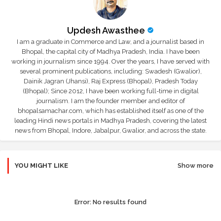
Updesh Awasthee
I am a graduate in Commerce and Law, and a journalist based in
Bhopal, the capital city of Madhya Pradesh, India. I have been
working in journalism since 1994. Over the years, I have served with
several prominent publications, including: Swadesh (Gwalior),
Dainik Jagran (Jhansi), Raj Express (Bhopal), Pradesh Today
(Bhopal); Since 2012, I have been working full-time in digital
journalism. I am the founder member and editor of
bhopalsamachar.com, which has established itself as one of the
leading Hindi news portals in Madhya Pradesh, covering the latest
news from Bhopal, Indore, Jabalpur, Gwalior, and across the state.
YOU MIGHT LIKE
Show more
Error:
No results found