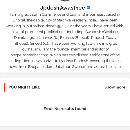
Updesh Awasthee
I am a graduate in Commerce and Law, and a journalist based in
Bhopal, the capital city of Madhya Pradesh, India. I have been
working in journalism since 1994. Over the years, I have served with
several prominent publications, including: Swadesh (Gwalior),
Dainik Jagran (Jhansi), Raj Express (Bhopal), Pradesh Today
(Bhopal); Since 2012, I have been working full-time in digital
journalism. I am the founder member and editor of
bhopalsamachar.com, which has established itself as one of the
leading Hindi news portals in Madhya Pradesh, covering the latest
news from Bhopal, Indore, Jabalpur, Gwalior, and across the state.
YOU MIGHT LIKE
Show more
Error:
No results found