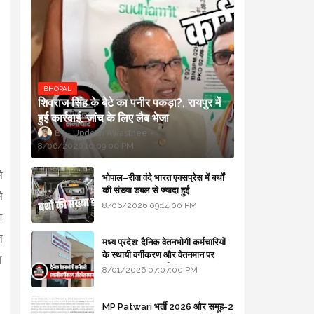
BHOPAL
शिवराज सिंह के बेटे का पनीर पकड़ा?, रायपुर में
हुई कार्रवाई, जांच के लिए लैब भेजा
Updesh Awasthee
8/06/2026 10:09:00 PM
े
भोपाल–रीवा वंदे भारत एक्सप्रेस में बर्थों
की संख्या डबल से ज्यादा हुई
े
8/06/2026 09:14:00 PM
ण
त
मध्य प्रदेश: दैनिक वेतनभोगी कर्मचारियों
के स्थायी वर्गीकरण और वेतनमान पर
ा
सरकार का बड़ा स्पष्टीकरण
8/01/2026 07:07:00 PM
MP Patwari भर्ती 2026 और समूह-2