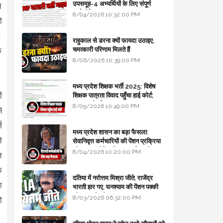
उपसमूह-4 अभ्यर्थियों के लिए संपूर्ण
न
मार्गदर्शिका
8/04/2026 10:32:00 PM
ो
े
राहुकाल से डरना क्यों फायदा उठाइए,
चमत्कारी परिणाम मिलते हैं
े
8/06/2026 10:39:00 PM
मध्य प्रदेश शिक्षक भर्ती 2025: विशेष
ं
शिक्षक पात्रता विवाद पहुँचा हाई कोर्ट;
सरकार से माँगा जवाब
8/05/2026 10:49:00 PM
े
ज
मध्य प्रदेश शासन का बड़ा फैसला:
े
सेवानिवृत्त कर्मचारियों की पेंशन प्रक्रिया
और बजट कोडिंग में हुए क्रांतिकारी
8/04/2026 10:20:00 PM
न
बदलाव
क
दतिया में नरोत्तम मिश्रा जीते, राजेंद्र
ा
भारती हार गए, घनश्याम की पेंशन पक्की
और आशुतोष बैक टू...
8/03/2026 06:32:00 PM
ो