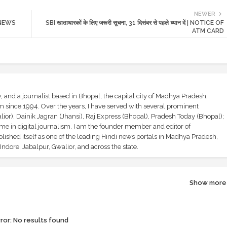
NEWER
MP NEWS
SBI खाताधारकों के लिए जरूरी सूचना, 31 दिसंबर से पहले ध्यान दें | NOTICE OF
ATM CARD
and a journalist based in Bhopal, the capital city of Madhya Pradesh,
sm since 1994. Over the years, I have served with several prominent
ior), Dainik Jagran (Jhansi), Raj Express (Bhopal), Pradesh Today (Bhopal);
ime in digital journalism. I am the founder member and editor of
shed itself as one of the leading Hindi news portals in Madhya Pradesh,
ndore, Jabalpur, Gwalior, and across the state.
Show more
ror:
No results found