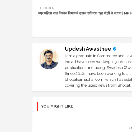
OLDER
मप्र महिला बाल विकास विभाग में दलाल सक्रिय: खुद मंत्री ने बताया | 
Updesh Awasthee
I am a graduate in Commerce and Law, 
India. I have been working in journali
publications, including: Swadesh (Gwal
Since 2012, I have been working full-t
bhopalsamachar.com, which has establi
covering the latest news from Bhopal, I
YOU MIGHT LIKE
Er