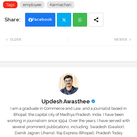
Tags
employee
Karmachari
Facebook
Twi
Wh
OLDER
NEWER
tte
ats
r
app
Updesh Awasthee
I am a graduate in Commerce and Law, and a journalist based in
Bhopal, the capital city of Madhya Pradesh, India. I have been
working in journalism since 1994. Over the years, I have served with
several prominent publications, including: Swadesh (Gwalior),
Dainik Jagran (Jhansi), Raj Express (Bhopal), Pradesh Today