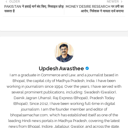
OLDER
NEWER
PAKISTAN ने हवाई मार्ग बंद किए, मिसाइल छोड़
MONEY DESIRE RESEARCH पर ठगी का
tte
ats
सकता है
आरोप, निवेशक ने मामला दर्ज कराया
r
app
Updesh Awasthee
I am a graduate in Commerce and Law, and a journalist based in
Bhopal, the capital city of Madhya Pradesh, India. I have been
working in journalism since 1994. Over the years, I have served with
several prominent publications, including: Swadesh (Gwalior),
Dainik Jagran (Jhansi), Raj Express (Bhopal), Pradesh Today
(Bhopal); Since 2012, I have been working full-time in digital
journalism. I am the founder member and editor of
bhopalsamachar.com, which has established itself as one of the
leading Hindi news portals in Madhya Pradesh, covering the latest
news from Bhopal, Indore, Jabalpur, Gwalior, and across the state.