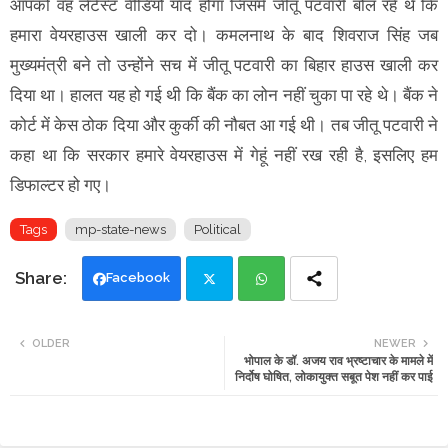
आपको वह लेटेस्ट वीडियो याद होगा जिसमें जीतू पटवारी बोल रहे थे कि
हमारा वेयरहाउस खाली कर दो। कमलनाथ के बाद शिवराज सिंह जब
मुख्यमंत्री बने तो उन्होंने सच में जीतू पटवारी का बिहार हाउस खाली कर
दिया था। हालत यह हो गई थी कि बैंक का लोन नहीं चुका पा रहे थे। बैंक ने
कोर्ट में केस ठोक दिया और कुर्की की नौबत आ गई थी। तब जीतू पटवारी ने
कहा था कि सरकार हमारे वेयरहाउस में गेहूं नहीं रख रही है, इसलिए हम
डिफाल्टर हो गए।
Tags
mp-state-news
Political
Facebook
Twi
Wh
OLDER
NEWER
भोपाल के डॉ. अजय राव भ्रष्टाचार के मामले में
tte
ats
निर्दोष घोषित, लोकायुक्त सबूत पेश नहीं कर पाई
r
app