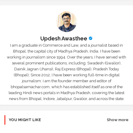
Updesh Awasthee
I am a graduate in Commerce and Law, and a journalist based in
Bhopal, the capital city of Madhya Pradesh, India. I have been
working in journalism since 1994. Over the years, I have served with
several prominent publications, including: Swadesh (Gwalior),
Dainik Jagran (Jhansi), Raj Express (Bhopal), Pradesh Today
(Bhopal); Since 2012, I have been working full-time in digital
journalism. I am the founder member and editor of
bhopalsamachar.com, which has established itself as one of the
leading Hindi news portals in Madhya Pradesh, covering the latest
news from Bhopal, Indore, Jabalpur, Gwalior, and across the state.
YOU MIGHT LIKE
Show more