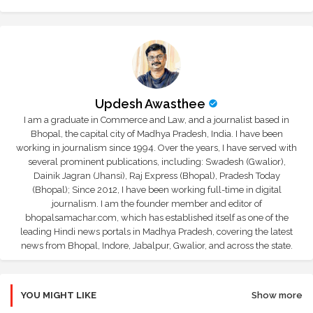
Updesh Awasthee
I am a graduate in Commerce and Law, and a journalist based in
Bhopal, the capital city of Madhya Pradesh, India. I have been
working in journalism since 1994. Over the years, I have served with
several prominent publications, including: Swadesh (Gwalior),
Dainik Jagran (Jhansi), Raj Express (Bhopal), Pradesh Today
(Bhopal); Since 2012, I have been working full-time in digital
journalism. I am the founder member and editor of
bhopalsamachar.com, which has established itself as one of the
leading Hindi news portals in Madhya Pradesh, covering the latest
news from Bhopal, Indore, Jabalpur, Gwalior, and across the state.
YOU MIGHT LIKE
Show more