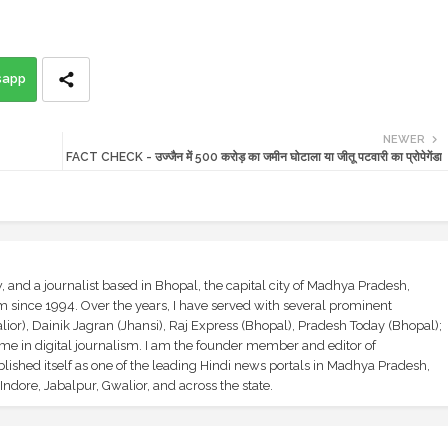
sapp
NEWER
FACT CHECK - उज्जैन में 500 करोड़ का जमीन घोटाला या जीतू पटवारी का प्रोपेगेंडा
and a journalist based in Bhopal, the capital city of Madhya Pradesh,
sm since 1994. Over the years, I have served with several prominent
ior), Dainik Jagran (Jhansi), Raj Express (Bhopal), Pradesh Today (Bhopal);
ime in digital journalism. I am the founder member and editor of
shed itself as one of the leading Hindi news portals in Madhya Pradesh,
ndore, Jabalpur, Gwalior, and across the state.