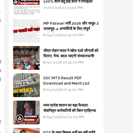
100% वेतन हेतु हाई कोर्ट ने रिमाइंडर
लिखा
7/27/2026 07:23:00 PM
,
5
MP Patwari भर्ती 2026 और समूह-2
उपसमूह-4 अभ्यर्थियों के लिए संपूर्ण
मार्गदर्शिका
8/04/2026 10:32:00 PM
सीएम मोहन यादव ने खोल दओ सौगातों को
पिटारा, भैया, बदल जाएगी संस्कारधानी!
र
8/01/2026 07:25:00 PM
क
SSC MTS Result PDF
ी
Download and Merit List
Update
8/03/2026 07:31:00 PM
मध्य प्रदेश शासन का बड़ा फैसला:
सेवानिवृत्त कर्मचारियों की पेंशन प्रक्रिया
और बजट कोडिंग में हुए क्रांतिकारी
8/04/2026 10:20:00 PM
श
बदलाव
,
RTE के तहत शिक्षक भर्ती हम नहीं करेंगे,