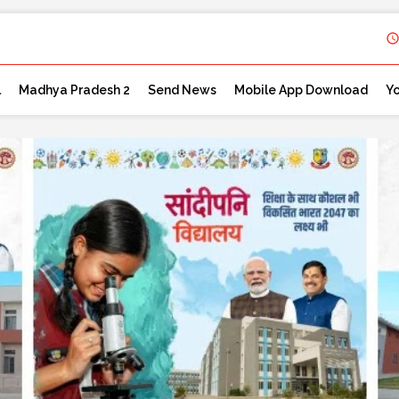
l
Madhya Pradesh 2
Send News
Mobile App Download
Y