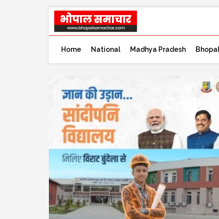
Home
National
Madhya Pradesh
Bhopa