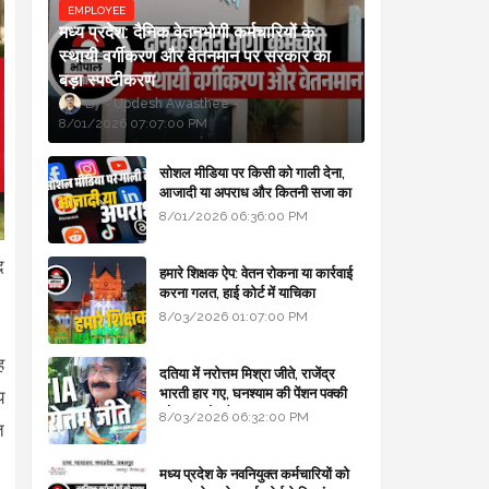
EMPLOYEE
मध्य प्रदेश: दैनिक वेतनभोगी कर्मचारियों के
स्थायी वर्गीकरण और वेतनमान पर सरकार का
बड़ा स्पष्टीकरण
Updesh Awasthee
8/01/2026 07:07:00 PM
सोशल मीडिया पर किसी को गाली देना,
आजादी या अपराध और कितनी सजा का
प्रावधान - free legal advice
8/01/2026 06:36:00 PM
द
हमारे शिक्षक ऐप: वेतन रोकना या कार्रवाई
करना गलत, हाई कोर्ट में याचिका
8/03/2026 01:07:00 PM
ह
दतिया में नरोत्तम मिश्रा जीते, राजेंद्र
भारती हार गए, घनश्याम की पेंशन पक्की
य
और आशुतोष बैक टू...
8/03/2026 06:32:00 PM
त
मध्य प्रदेश के नवनियुक्त कर्मचारियों को