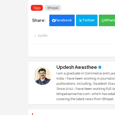
Tags
Bhopal
Facebook
Twitter
What
OLDER
Updesh Awasthee
I am a graduate in Commerce and Law, 
India. I have been working in journali
publications, including: Swadesh (Gwal
Since 2012, I have been working full-t
bhopalsamachar.com, which has establi
covering the latest news from Bhopal, I