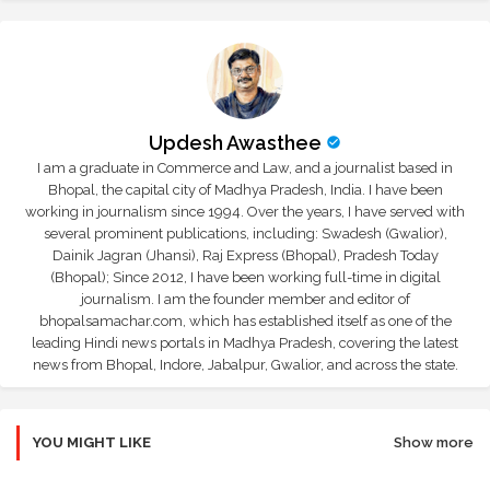
Updesh Awasthee
I am a graduate in Commerce and Law, and a journalist based in
Bhopal, the capital city of Madhya Pradesh, India. I have been
working in journalism since 1994. Over the years, I have served with
several prominent publications, including: Swadesh (Gwalior),
Dainik Jagran (Jhansi), Raj Express (Bhopal), Pradesh Today
(Bhopal); Since 2012, I have been working full-time in digital
journalism. I am the founder member and editor of
bhopalsamachar.com, which has established itself as one of the
leading Hindi news portals in Madhya Pradesh, covering the latest
news from Bhopal, Indore, Jabalpur, Gwalior, and across the state.
YOU MIGHT LIKE
Show more