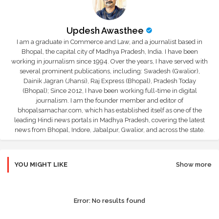
Updesh Awasthee
I am a graduate in Commerce and Law, and a journalist based in
Bhopal, the capital city of Madhya Pradesh, India. I have been
working in journalism since 1994. Over the years, I have served with
several prominent publications, including: Swadesh (Gwalior),
Dainik Jagran (Jhansi), Raj Express (Bhopal), Pradesh Today
(Bhopal); Since 2012, I have been working full-time in digital
journalism. I am the founder member and editor of
bhopalsamachar.com, which has established itself as one of the
leading Hindi news portals in Madhya Pradesh, covering the latest
news from Bhopal, Indore, Jabalpur, Gwalior, and across the state.
YOU MIGHT LIKE
Show more
Error:
No results found