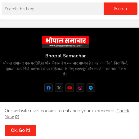
Bhopal Samachar
भोपाल समाचार एक प्रतिष्ठित और विश्वसनीय समाचार माध्यम है। यहां नागरिकों, विद्यार्थियों,
युवाओं, व्यापारियों, कर्मचारियों एवं महिलाओं के लिए महत्वपूर्ण और उपयोगी समाचार मिलते
हैं।
Home
About
Contact us
Privacy Policy
Our website uses cookies to enhance your experience.
Check
Now
Grievance
Disclaimer
sitemap
Ok, Go it!
All Right Reserved Copyright
BhopalSmachar.com