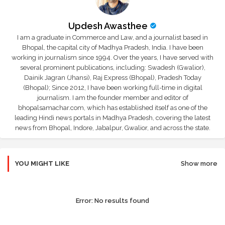
Updesh Awasthee
I am a graduate in Commerce and Law, and a journalist based in
Bhopal, the capital city of Madhya Pradesh, India. I have been
working in journalism since 1994. Over the years, I have served with
several prominent publications, including: Swadesh (Gwalior),
Dainik Jagran (Jhansi), Raj Express (Bhopal), Pradesh Today
(Bhopal); Since 2012, I have been working full-time in digital
journalism. I am the founder member and editor of
bhopalsamachar.com, which has established itself as one of the
leading Hindi news portals in Madhya Pradesh, covering the latest
news from Bhopal, Indore, Jabalpur, Gwalior, and across the state.
YOU MIGHT LIKE
Show more
Error:
No results found