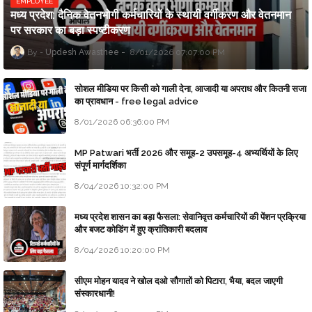
EMPLOYEE
मध्य प्रदेश: दैनिक वेतनभोगी कर्मचारियों के स्थायी वर्गीकरण और वेतनमान
पर सरकार का बड़ा स्पष्टीकरण
Updesh Awasthee
8/01/2026 07:07:00 PM
सोशल मीडिया पर किसी को गाली देना, आजादी या अपराध और कितनी सजा
का प्रावधान - free legal advice
8/01/2026 06:36:00 PM
MP Patwari भर्ती 2026 और समूह-2 उपसमूह-4 अभ्यर्थियों के लिए
संपूर्ण मार्गदर्शिका
8/04/2026 10:32:00 PM
मध्य प्रदेश शासन का बड़ा फैसला: सेवानिवृत्त कर्मचारियों की पेंशन प्रक्रिया
और बजट कोडिंग में हुए क्रांतिकारी बदलाव
8/04/2026 10:20:00 PM
सीएम मोहन यादव ने खोल दओ सौगातों को पिटारा, भैया, बदल जाएगी
संस्कारधानी!