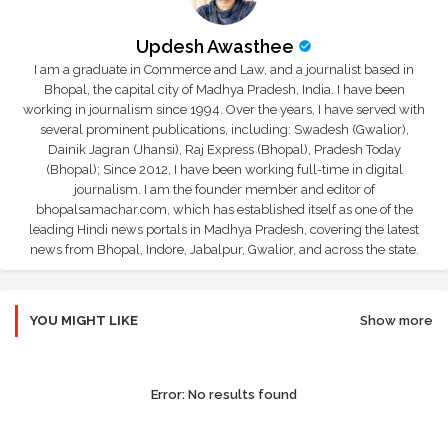
Updesh Awasthee
I am a graduate in Commerce and Law, and a journalist based in
Bhopal, the capital city of Madhya Pradesh, India. I have been
working in journalism since 1994. Over the years, I have served with
several prominent publications, including: Swadesh (Gwalior),
Dainik Jagran (Jhansi), Raj Express (Bhopal), Pradesh Today
(Bhopal); Since 2012, I have been working full-time in digital
journalism. I am the founder member and editor of
bhopalsamachar.com, which has established itself as one of the
leading Hindi news portals in Madhya Pradesh, covering the latest
news from Bhopal, Indore, Jabalpur, Gwalior, and across the state.
YOU MIGHT LIKE
Show more
Error:
No results found