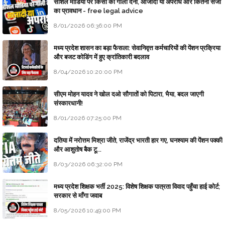
सोशल मीडिया पर किसी को गाली देना, आजादी या अपराध और कितनी सजा
का प्रावधान - free legal advice
8/01/2026 06:36:00 PM
मध्य प्रदेश शासन का बड़ा फैसला: सेवानिवृत्त कर्मचारियों की पेंशन प्रक्रिया
और बजट कोडिंग में हुए क्रांतिकारी बदलाव
8/04/2026 10:20:00 PM
सीएम मोहन यादव ने खोल दओ सौगातों को पिटारा, भैया, बदल जाएगी
संस्कारधानी!
8/01/2026 07:25:00 PM
दतिया में नरोत्तम मिश्रा जीते, राजेंद्र भारती हार गए, घनश्याम की पेंशन पक्की
और आशुतोष बैक टू...
8/03/2026 06:32:00 PM
मध्य प्रदेश शिक्षक भर्ती 2025: विशेष शिक्षक पात्रता विवाद पहुँचा हाई कोर्ट;
सरकार से माँगा जवाब
8/05/2026 10:49:00 PM