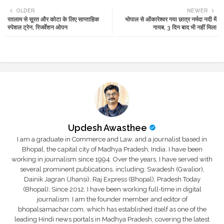
OLDER
NEWER
रतलाम से सूरत और कोटा के लिए साप्ताहिक
भोपाल से ओंकारेश्वर गया छात्र नर्मदा नदी में
tte
ats
स्पेशल ट्रेन, रिजर्वेशन ओपन
गायब, 3 दिन बाद भी नहीं मिला
r
app
Updesh Awasthee
I am a graduate in Commerce and Law, and a journalist based in
Bhopal, the capital city of Madhya Pradesh, India. I have been
working in journalism since 1994. Over the years, I have served with
several prominent publications, including: Swadesh (Gwalior),
Dainik Jagran (Jhansi), Raj Express (Bhopal), Pradesh Today
(Bhopal); Since 2012, I have been working full-time in digital
journalism. I am the founder member and editor of
bhopalsamachar.com, which has established itself as one of the
leading Hindi news portals in Madhya Pradesh, covering the latest