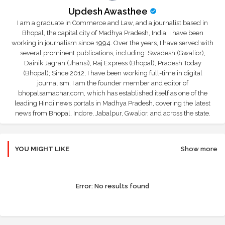
Updesh Awasthee
I am a graduate in Commerce and Law, and a journalist based in
Bhopal, the capital city of Madhya Pradesh, India. I have been
working in journalism since 1994. Over the years, I have served with
several prominent publications, including: Swadesh (Gwalior),
Dainik Jagran (Jhansi), Raj Express (Bhopal), Pradesh Today
(Bhopal); Since 2012, I have been working full-time in digital
journalism. I am the founder member and editor of
bhopalsamachar.com, which has established itself as one of the
leading Hindi news portals in Madhya Pradesh, covering the latest
news from Bhopal, Indore, Jabalpur, Gwalior, and across the state.
YOU MIGHT LIKE
Show more
Error:
No results found