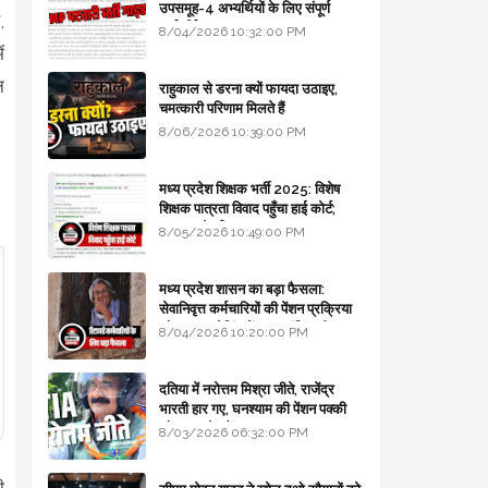
उपसमूह-4 अभ्यर्थियों के लिए संपूर्ण
,
मार्गदर्शिका
8/04/2026 10:32:00 PM
ं
न
राहुकाल से डरना क्यों फायदा उठाइए,
चमत्कारी परिणाम मिलते हैं
8/06/2026 10:39:00 PM
मध्य प्रदेश शिक्षक भर्ती 2025: विशेष
शिक्षक पात्रता विवाद पहुँचा हाई कोर्ट;
सरकार से माँगा जवाब
8/05/2026 10:49:00 PM
मध्य प्रदेश शासन का बड़ा फैसला:
सेवानिवृत्त कर्मचारियों की पेंशन प्रक्रिया
और बजट कोडिंग में हुए क्रांतिकारी
8/04/2026 10:20:00 PM
बदलाव
दतिया में नरोत्तम मिश्रा जीते, राजेंद्र
भारती हार गए, घनश्याम की पेंशन पक्की
और आशुतोष बैक टू...
8/03/2026 06:32:00 PM
ी