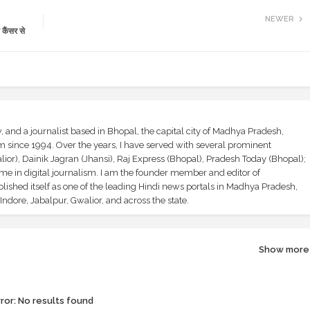
NEWER
कैंसर से
and a journalist based in Bhopal, the capital city of Madhya Pradesh,
sm since 1994. Over the years, I have served with several prominent
ior), Dainik Jagran (Jhansi), Raj Express (Bhopal), Pradesh Today (Bhopal);
ime in digital journalism. I am the founder member and editor of
shed itself as one of the leading Hindi news portals in Madhya Pradesh,
ndore, Jabalpur, Gwalior, and across the state.
Show more
ror:
No results found