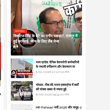
BHOPAL
शिवराज सिंह के बेटे का पनीर पकड़ा?, रायपुर में
हुई कार्रवाई, जांच के लिए लैब भेजा
Updesh Awasthee
8/06/2026 10:09:00 PM
मध्य प्रदेश: दैनिक वेतनभोगी कर्मचारियों
के स्थायी वर्गीकरण और वेतनमान पर
सरकार का बड़ा स्पष्टीकरण
8/01/2026 07:07:00 PM
भोपाल–रीवा वंदे भारत एक्सप्रेस में बर्थों
की संख्या डबल से ज्यादा हुई
o
8/06/2026 09:14:00 PM
MP Patwari भर्ती 2026 और समूह-2