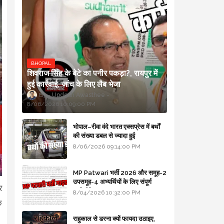
BHOPAL
शिवराज सिंह के बेटे का पनीर पकड़ा?, रायपुर में
हुई कार्रवाई, जांच के लिए लैब भेजा
Updesh Awasthee
8/06/2026 10:09:00 PM
भोपाल–रीवा वंदे भारत एक्सप्रेस में बर्थों
की संख्या डबल से ज्यादा हुई
8/06/2026 09:14:00 PM
MP Patwari भर्ती 2026 और समूह-2
उपसमूह-4 अभ्यर्थियों के लिए संपूर्ण
र
मार्गदर्शिका
8/04/2026 10:32:00 PM
े
राहुकाल से डरना क्यों फायदा उठाइए,