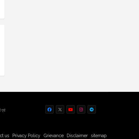
 एवं
ct us
Privacy Policy
Grievance
Disclaimer
sitemap