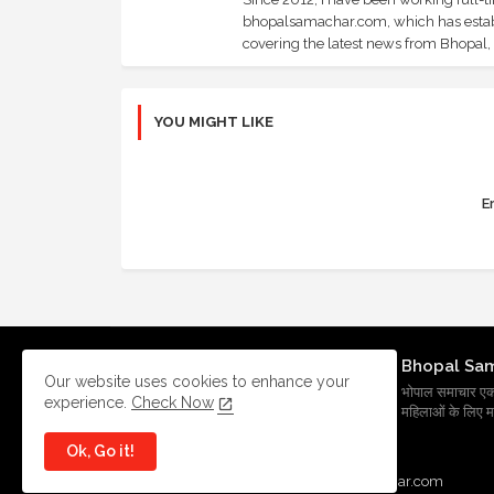
bhopalsamachar.com, which has establi
covering the latest news from Bhopal, I
YOU MIGHT LIKE
Er
Bhopal Sa
Our website uses cookies to enhance your
भोपाल समाचार एक प्र
experience.
Check Now
महिलाओं के लिए मह
Ok, Go it!
All Right Reserved Copyright
BhopalSmachar.com