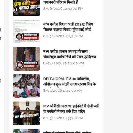
चमत्कारी परिणाम मिलते हैं
8/06/2026 10:39:00 PM
मध्य प्रदेश शिक्षक भर्ती 2025: विशेष
ा
शिक्षक पात्रता विवाद पहुँचा हाई कोर्ट;
सरकार से माँगा जवाब
8/05/2026 10:49:00 PM
ा
मध्य प्रदेश शासन का बड़ा फैसला:
सेवानिवृत्त कर्मचारियों की पेंशन प्रक्रिया
और बजट कोडिंग में हुए क्रांतिकारी
8/04/2026 10:20:00 PM
बदलाव
DPI BHOPAL में 800 कॉकरोच,
े
आंदोलन शुरू, मंत्री उदय प्रताप सिंह के
घर भी जाएंगे
8/07/2026 11:42:00 AM
MP ओबीसी आरक्षण: हाईकोर्ट में दोनों पक्षों
के वकीलों ने क्या तर्क दिए, पढ़िए
8/05/2026 10:35:00 PM