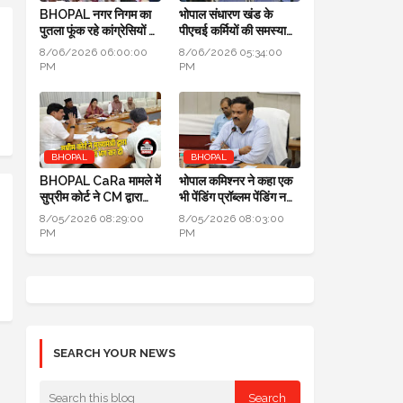
BHOPAL नगर निगम का
भोपाल संधारण खंड के
पुतला फूंक रहे कांग्रेसियों ने
पीएचई कर्मियों की समस्याओं
कहा: जब एरिया कमर्शियल
का जल्द होगा निराकरण:
8/06/2026 06:00:00
8/06/2026 05:34:00
नहीं तो टैक्स क्यों लिया
सुनील चतुर्वेदी SE-PHE
PM
PM
BHOPAL
BHOPAL
BHOPAL CaRa मामले में
भोपाल कमिश्नर ने कहा एक
सुप्रीम कोर्ट ने CM द्वारा
भी पेंडिंग प्रॉब्लम पेंडिंग नहीं
बनाई समिति भंग कर दी,
होनी चाहिए, सबको सॉल्व
8/05/2026 08:29:00
8/05/2026 08:03:00
BMC को फ्री हैंड
करो
PM
PM
SEARCH YOUR NEWS