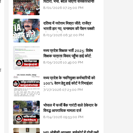
त
पिटारा, भैया, बदल जाएगी संस्कारधानी!
8/01/2026 07:25:00 PM
दतिया में नरोत्तम मिश्रा जीते, राजेंद्र
भारती हार गए, घनश्याम की पेंशन पक्की
और आशुतोष बैक टू...
8/03/2026 06:32:00 PM
मध्य प्रदेश शिक्षक भर्ती 2025: विशेष
शिक्षक पात्रता विवाद पहुँचा हाई कोर्ट;
सरकार से माँगा जवाब
8/05/2026 10:49:00 PM
ा
मध्य प्रदेश के नवनियुक्त कर्मचारियों को
100% वेतन हेतु हाई कोर्ट ने रिमाइंडर
लिखा
7/27/2026 07:23:00 PM
भोपाल में फर्जी बैंक गारंटी वाले ठेकेदार के
विरुद्ध आपराधिक मामला दर्ज
8/04/2026 09:53:00 PM
MP ओबीसी आरक्षण: हाईकोर्ट में दोनों पक्षों