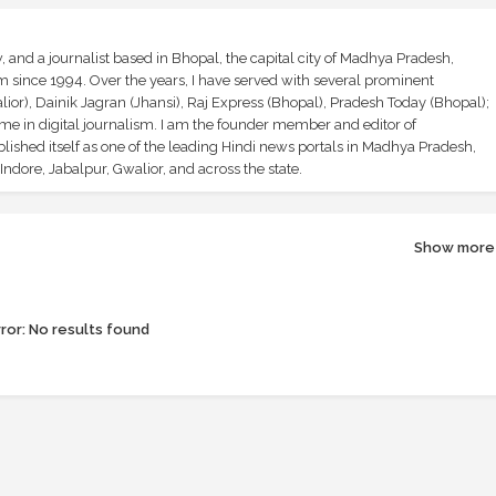
and a journalist based in Bhopal, the capital city of Madhya Pradesh,
sm since 1994. Over the years, I have served with several prominent
ior), Dainik Jagran (Jhansi), Raj Express (Bhopal), Pradesh Today (Bhopal);
ime in digital journalism. I am the founder member and editor of
shed itself as one of the leading Hindi news portals in Madhya Pradesh,
ndore, Jabalpur, Gwalior, and across the state.
Show more
ror:
No results found