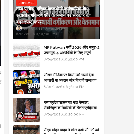
EMPLOYEE
मध्य प्रदेश: दैनिक वेतनभोगी कर्मचारियों के
स्थायी वर्गीकरण और वेतनमान पर सरकार का
बड़ा स्पष्टीकरण
Updesh Awasthee
8/01/2026 07:07:00 PM
MP Patwari भर्ती 2026 और समूह-2
उपसमूह-4 अभ्यर्थियों के लिए संपूर्ण
मार्गदर्शिका
8/04/2026 10:32:00 PM
क
सोशल मीडिया पर किसी को गाली देना,
आजादी या अपराध और कितनी सजा का
र
प्रावधान - free legal advice
8/01/2026 06:36:00 PM
मध्य प्रदेश शासन का बड़ा फैसला:
सेवानिवृत्त कर्मचारियों की पेंशन प्रक्रिया
और बजट कोडिंग में हुए क्रांतिकारी
8/04/2026 10:20:00 PM
बदलाव
ी
सीएम मोहन यादव ने खोल दओ सौगातों को