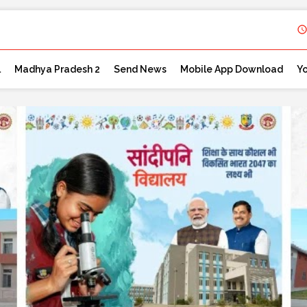
l
Madhya Pradesh 2
Send News
Mobile App Download
Y