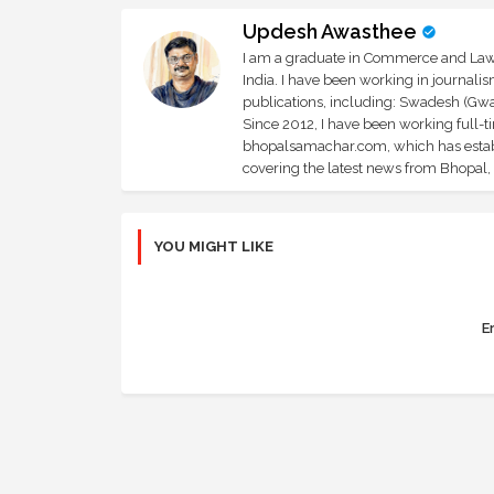
Updesh Awasthee
I am a graduate in Commerce and Law, 
India. I have been working in journali
publications, including: Swadesh (Gwal
Since 2012, I have been working full-t
bhopalsamachar.com, which has establi
covering the latest news from Bhopal, I
YOU MIGHT LIKE
Er