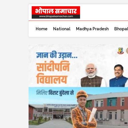
Home
National
Madhya Pradesh
Bhopa