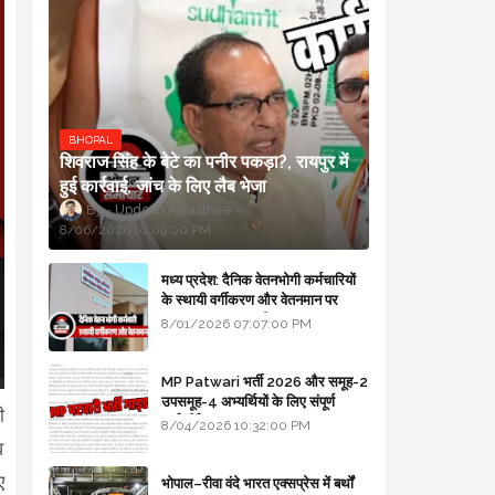
BHOPAL
शिवराज सिंह के बेटे का पनीर पकड़ा?, रायपुर में
हुई कार्रवाई, जांच के लिए लैब भेजा
Updesh Awasthee
8/06/2026 10:09:00 PM
मध्य प्रदेश: दैनिक वेतनभोगी कर्मचारियों
के स्थायी वर्गीकरण और वेतनमान पर
सरकार का बड़ा स्पष्टीकरण
8/01/2026 07:07:00 PM
MP Patwari भर्ती 2026 और समूह-2
उपसमूह-4 अभ्यर्थियों के लिए संपूर्ण
ी
मार्गदर्शिका
8/04/2026 10:32:00 PM
व
ए
भोपाल–रीवा वंदे भारत एक्सप्रेस में बर्थों