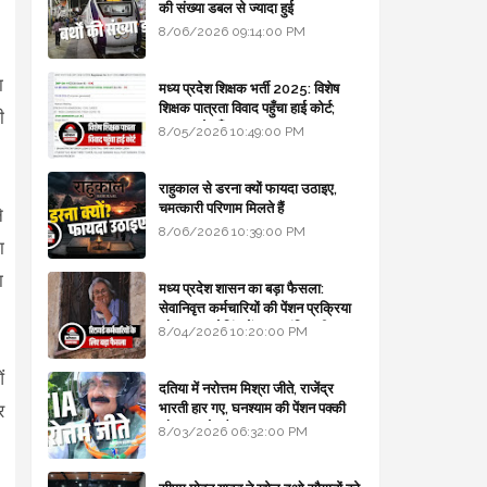
की संख्या डबल से ज्यादा हुई
8/06/2026 09:14:00 PM
ा
मध्य प्रदेश शिक्षक भर्ती 2025: विशेष
शिक्षक पात्रता विवाद पहुँचा हाई कोर्ट;
ी
सरकार से माँगा जवाब
8/05/2026 10:49:00 PM
राहुकाल से डरना क्यों फायदा उठाइए,
चमत्कारी परिणाम मिलते हैं
े
8/06/2026 10:39:00 PM
ा
ा
मध्य प्रदेश शासन का बड़ा फैसला:
सेवानिवृत्त कर्मचारियों की पेंशन प्रक्रिया
और बजट कोडिंग में हुए क्रांतिकारी
8/04/2026 10:20:00 PM
बदलाव
ं
दतिया में नरोत्तम मिश्रा जीते, राजेंद्र
भारती हार गए, घनश्याम की पेंशन पक्की
र
और आशुतोष बैक टू...
8/03/2026 06:32:00 PM