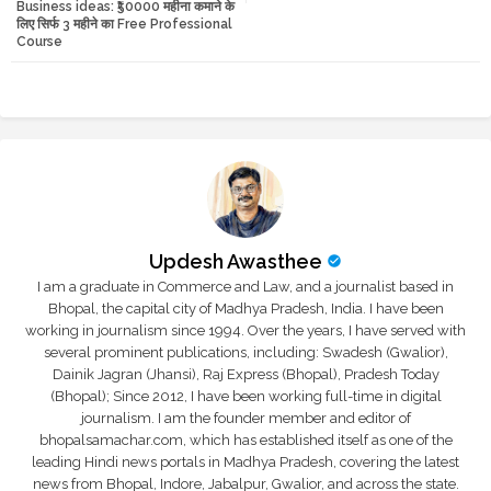
Business ideas: ₹50000 महीना कमाने के
tte
ats
लिए सिर्फ 3 महीने का Free Professional
Course
r
app
Updesh Awasthee
I am a graduate in Commerce and Law, and a journalist based in
Bhopal, the capital city of Madhya Pradesh, India. I have been
working in journalism since 1994. Over the years, I have served with
several prominent publications, including: Swadesh (Gwalior),
Dainik Jagran (Jhansi), Raj Express (Bhopal), Pradesh Today
(Bhopal); Since 2012, I have been working full-time in digital
journalism. I am the founder member and editor of
bhopalsamachar.com, which has established itself as one of the
leading Hindi news portals in Madhya Pradesh, covering the latest
news from Bhopal, Indore, Jabalpur, Gwalior, and across the state.