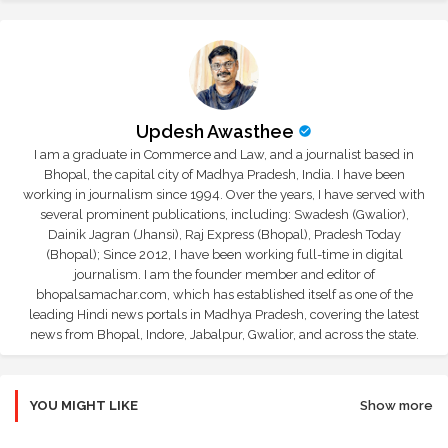
Updesh Awasthee
I am a graduate in Commerce and Law, and a journalist based in
Bhopal, the capital city of Madhya Pradesh, India. I have been
working in journalism since 1994. Over the years, I have served with
several prominent publications, including: Swadesh (Gwalior),
Dainik Jagran (Jhansi), Raj Express (Bhopal), Pradesh Today
(Bhopal); Since 2012, I have been working full-time in digital
journalism. I am the founder member and editor of
bhopalsamachar.com, which has established itself as one of the
leading Hindi news portals in Madhya Pradesh, covering the latest
news from Bhopal, Indore, Jabalpur, Gwalior, and across the state.
YOU MIGHT LIKE
Show more