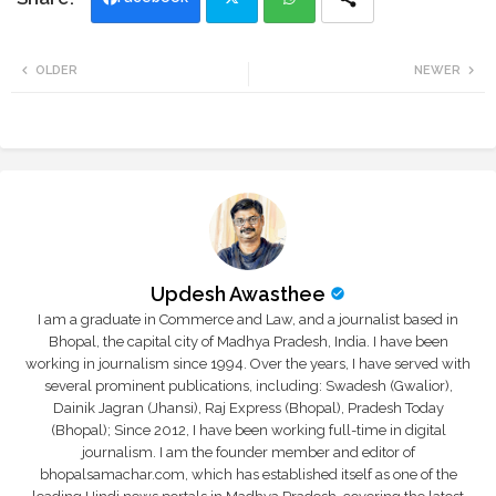
Twi
Wh
OLDER
NEWER
tte
ats
r
app
Updesh Awasthee
I am a graduate in Commerce and Law, and a journalist based in
Bhopal, the capital city of Madhya Pradesh, India. I have been
working in journalism since 1994. Over the years, I have served with
several prominent publications, including: Swadesh (Gwalior),
Dainik Jagran (Jhansi), Raj Express (Bhopal), Pradesh Today
(Bhopal); Since 2012, I have been working full-time in digital
journalism. I am the founder member and editor of
bhopalsamachar.com, which has established itself as one of the