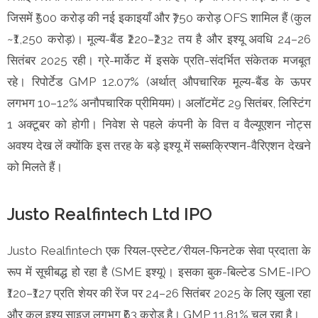
जिसमें ₹500 करोड़ की नई इकाइयाँ और ₹750 करोड़ OFS शामिल हैं (कुल
~₹1,250 करोड़)। मूल्य-बैंड ₹220–₹232 तय है और इश्यू अवधि 24–26
सितंबर 2025 रही। ग्रे-मार्केट में इसके प्रति-संदर्भित संकेतक मजबूत
रहे। रिपोर्टेड GMP 12.07% (अर्थात् औपचारिक मूल्य-बैंड के ऊपर
लगभग 10–12% अनौपचारिक प्रीमियम)। अलॉटमेंट 29 सितंबर, लिस्टिंग
1 अक्टूबर को होगी। निवेश से पहले कंपनी के वित्त व वैल्यूएशन नोट्स
अवश्य देख लें क्योंकि इस तरह के बड़े इश्यू में सब्सक्रिप्शन-वैरिएशन देखने
को मिलते हैं।
Justo Realfintech Ltd IPO
Justo Realfintech एक रियल-एस्टेट/रीयल-फिनटेक सेवा प्रदाता के
रूप में सूचीबद्ध हो रहा है (SME इश्यू)। इसका बुक-बिल्टेड SME-IPO
₹120–₹127 प्रति शेयर की रेंज पर 24–26 सितंबर 2025 के लिए खुला रहा
और कुल इश्यू साइज लगभग ₹63 करोड़ है। GMP 11.81% चल रहा है।