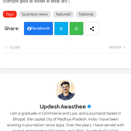
टेलीग्राम ईमेल के माध्यम से संपर्क करें।
Tags
business-news
featured
National
Facebook
Twi
Wh
OLDER
NEWER
tte
ats
r
app
Updesh Awasthee
I am a graduate in Commerce and Law, and a journalist based in
Bhopal, the capital city of Madhya Pradesh, India. I have been
working in journalism since 1994. Over the years, I have served with
several prominent publications, including: Swadesh (Gwalior),